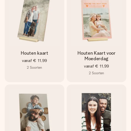
jullie foto of een boodschap die raakt. Zonder gedoe, maar
met alle aandacht voor het moment.
Houten kaart
Houten Kaart voor
Moederdag
vanaf
€ 11,99
vanaf
€ 11,99
2
Soorten
2
Soorten