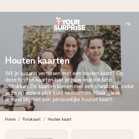
NL
Voor 16:00 besteld, vandaag verzonden
We maken jouw cadeau met zorg en zorgen dat het
razendsnel onderweg is - zodat jij kunt geven op precies
het juiste moment, wanneer het het meeste betekent.
Houten kaarten
Wil je iemand verrassen met een houten kaart? Op
deze houten kaarten laat je jouw leukste foto
4,8 (gebaseerd op +8.000 reviews)
afdrukken. De kaarten komen met een standaard, zodat
Onze cadeaus worden gewaardeerd. Klanten beoordelen
je ze op iedere plek kunt neerzetten. Maak gauw
ons met een 4,7 op Google Reviews
iemand blij met een persoonlijke houten kaart!
Home
Fotokaart
Houten kaart
Gratis wenskaartje
Je maakt in een paar stappen iets unieks – met haar naam,