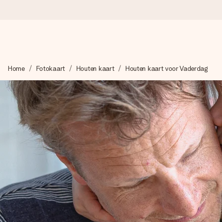
Voor 16:00 besteld, vandaag verzonden
Home
Fotokaart
Houten kaart
Houten kaart voor Vaderdag
We maken jouw cadeau met zorg en zorgen dat het razendsnel 
4,8 (gebaseerd op +8.000 reviews)
Onze cadeaus worden gewaardeerd. Klanten beoordelen ons 
Gratis wenskaartje
Je maakt in een paar stappen iets unieks – met haar naam, ju