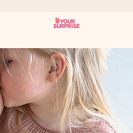
onderweg is - zodat jij kunt geven op precies het juiste moment,
met een 4,7 op Google Reviews
llie foto of een boodschap die raakt. Zonder gedoe, maar met alle