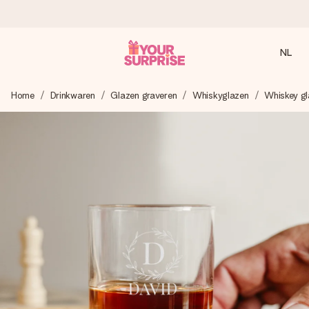
NL
Voor 16:00 besteld, vandaag verzonden
Home
Drinkwaren
Glazen graveren
Whiskyglazen
Whiskey gl
We maken jouw cadeau met zorg en zorgen dat het
razendsnel onderweg is - zodat jij kunt geven op precies
het juiste moment, wanneer het het meeste betekent.
4,8 (gebaseerd op +8.000 reviews)
Onze cadeaus worden gewaardeerd. Klanten beoordelen
ons met een 4,7 op Google Reviews
Gratis wenskaartje
Je maakt in een paar stappen iets unieks – met haar naam,