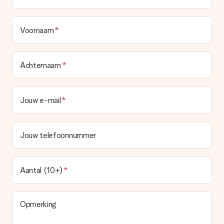
ontvangt deze bij de bevestiging van de verzending en je kunt
deze ook altijd terugvinden in jouw MySurprise. Je kunt dus
gerust het cadeau gelijk bij de ontvanger laten afleveren, zo is
Voornaam
het echt een verrassing!
Achternaam
Jouw e-mail
Jouw telefoonnummer
Aantal (10+)
Opmerking