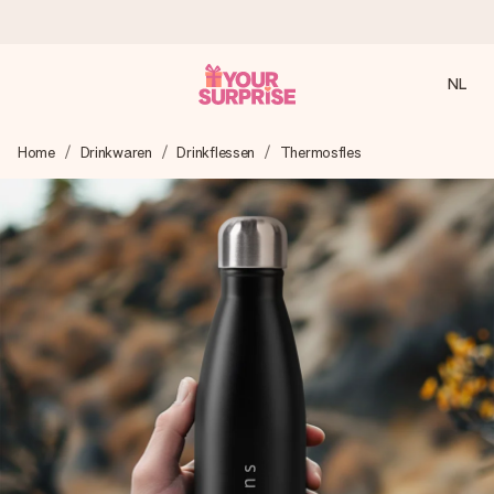
NL
Voor 16:00 besteld, vandaag verzonden
Home
Drinkwaren
Drinkflessen
Thermosfles
We maken jouw cadeau met zorg en zorgen dat het
razendsnel onderweg is - zodat jij kunt geven op precies
het juiste moment, wanneer het het meeste betekent.
4,8 (gebaseerd op +8.000 reviews)
Onze cadeaus worden gewaardeerd. Klanten beoordelen
ons met een 4,7 op Google Reviews
Gratis wenskaartje
Je maakt in een paar stappen iets unieks – met haar naam,