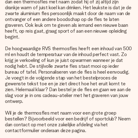
dan een thermosfles met naam zodat hij of zij altijd zijn
drankje warm of juist koel kan drinken. Het leukste is dat je de
zwarte aluminium fles persoonlijk maakt door de naam van de
ontvanger of een andere boodschap op de fles te laten
graveren. Ook leuk om te geven als iemand een nieuwe baan
heeft, op reis gaat, graag sport of aan een nieuwe opleiding
begint.
De hoogwaardige RVS thermosfles heeft een inhoud van 500
ml en houdt de temperatuur van de inhoud perfect vast. Zo
krijg je verkoeling of kun je juist opwarmen wanneer je dat
nodig hebt. De stijlvolle zwarte fles staat mooi op ieder
bureau of tafel. Personaliseren van de fles is heel eenvoudig.
Je voegt in de volgende stap van het bestelproces de
gewenste tekst toe en je ziet direct hoe het eruit komt te
zien. Helemaal klaar? Dan bestel je de fles en gaan we aan de
slag voor je in ons cadeau-atelier met het graveren van jouw
ontwerp.
Wil je de thermosfles met naam voor een grote groep
bestellen? Bijvoorbeeld voor een bedrijf of sportclub? Neem
dan contact op met onze zakelijke afdeling via het
contactformulier onderaan deze pagina.