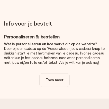
Info voor je bestelt
Personaliseren & bestellen
Wat is personaliseren en hoe werkt dit op de website?
Door bij een cadeau op de ‘Personaliseer jouw cadeau’ knop te
drukken start je met het maken van je cadeau. In onze cadeau
editor kun je het cadeau helemaal naar wens personaliseren
met jouw eigen foto en/of tekst. Als je wilt kun je ook nog
kiezen voor een tof design om je unieke cadeau helemaal af
te maken.
Toon meer
Is personalisatie in de prijs inbegrepen?
De prijs die op de website wordt getoond is inclusief de
personalisatie van jouw cadeau. Wel zo duidelijk!
Hoe weet ik of mijn foto van de juiste kwaliteit is?
We willen er zeker van zijn dat je helemaal blij bent met je
cadeau. Daarom is het belangrijk om foto's van hoge kwaliteit