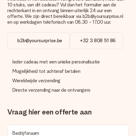
levering. Per cadeau worden de mogelijke leveropties
10 stuks, van dit cadeau? Vul dan het formulier aan de
weergegeven op de artikelpagina. Het cadeau dat je wilt
rechterkant in en ontvang binnen uiterlijk 24 uur een
bestellen wordt verstuurd als pakketpost of als
offerte. We zijn direct bereikbaar via b2b@yoursurprise.nl
brievenbuspakje. Wil je weten of je een pakketje of
en op werkdagen telefonisch van 08.30 - 17.00 uur.
brievenbus stuk mag verwachten, neem dan even contact op
met onze klantenservice.
b2b@yoursurprise.be
+32 3 808 51 86
Betalen
Hoe kan ik mijn bestelling betalen?
Wij bieden de volgende betaalmethodes aan: iDeal, Paypal,
Ieder cadeau met een unieke personalisatie
creditcard of handmatige overboeking. Hou bij handmatige
overboeking wel rekening met 3 dagen extra levertijd van je
Mogelijkheid tot achteraf betalen
cadeau.
Wereldwijde verzending
Cadeau ontvangen
Directe verzending naar de ontvangers
Wat als het cadeau toch niet helemaal naar mijn zin is?
We vinden het erg vervelend als je cadeau niet naar wens is
geleverd. Je kunt hiervoor contact opnemen met onze
Vraag hier een offerte aan
klantenservice, zij helpen je graag bij het vinden van een
passende oplossing.
Wordt de factuur met de bestelling meegestuurd?
Bedrijfsnaam
Er wordt geen factuur meegestuurd bij je bestelling. Je