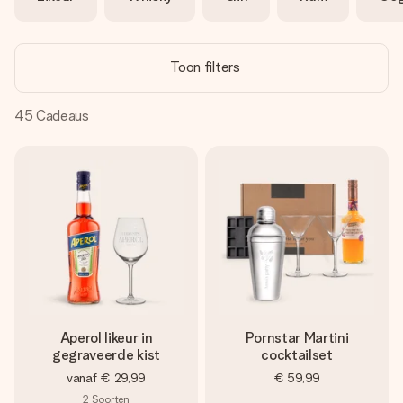
jullie foto of een boodschap die raakt. Zonder gedoe, maar
met alle aandacht voor het moment.
Toon filters
45
Cadeaus
Aperol likeur in
Pornstar Martini
gegraveerde kist
cocktailset
vanaf
€ 29,99
€ 59,99
2
Soorten