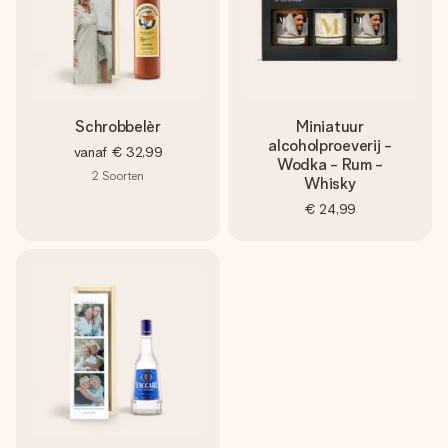
Schrobbelèr
Miniatuur
alcoholproeverij -
vanaf
€ 32,99
Wodka - Rum -
2
Soorten
Whisky
€ 24,99