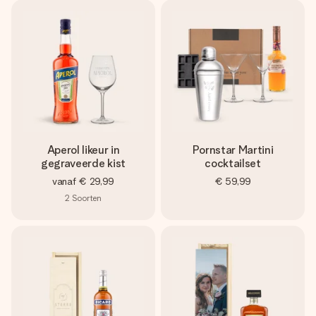
jullie foto of een boodschap die raakt. Zonder gedoe, maar
met alle aandacht voor het moment.
Aperol likeur in
Pornstar Martini
gegraveerde kist
cocktailset
vanaf
€ 29,99
€ 59,99
2
Soorten