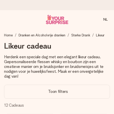
NL
Voor 16:00 besteld, vandaag verzonden
Home
Dranken en Alcoholvrije dranken
Sterke Drank
Likeur
We maken jouw cadeau met zorg en zorgen dat het
razendsnel onderweg is - zodat jij kunt geven op precies
Likeur cadeau
het juiste moment, wanneer het het meeste betekent.
Herdenk een speciale dag met een elegant likeur cadeau.
Gepersonaliseerde flessen whisky en bourbon zijn een
creatieve manier om je bruidsjonker en bruidsmeisjes uit te
4,8 (gebaseerd op +8.000 reviews)
nodigen voor je huwelijksfeest. Maak er een onvergetelijke
Onze cadeaus worden gewaardeerd. Klanten beoordelen
dag van!
ons met een 4,7 op Google Reviews
Toon filters
Gratis wenskaartje
12
Cadeaus
Je maakt in een paar stappen iets unieks – met haar naam,