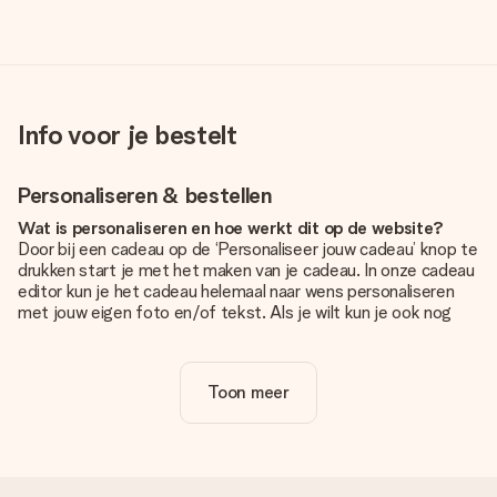
Info voor je bestelt
Personaliseren & bestellen
Wat is personaliseren en hoe werkt dit op de website?
Door bij een cadeau op de ‘Personaliseer jouw cadeau’ knop te
drukken start je met het maken van je cadeau. In onze cadeau
editor kun je het cadeau helemaal naar wens personaliseren
met jouw eigen foto en/of tekst. Als je wilt kun je ook nog
kiezen voor een tof design om je unieke cadeau helemaal af
te maken.
Toon meer
Is personalisatie in de prijs inbegrepen?
De prijs die op de website wordt getoond is inclusief de
personalisatie van jouw cadeau. Wel zo duidelijk!
Hoe weet ik of mijn foto van de juiste kwaliteit is?