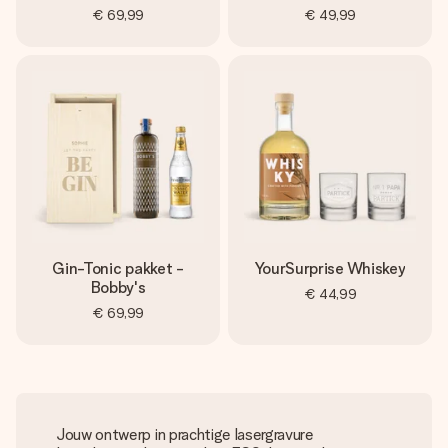
€ 69,99
€ 49,99
Gin-Tonic pakket -
YourSurprise Whiskey
Bobby's
€ 44,99
€ 69,99
Jouw ontwerp in prachtige lasergravure