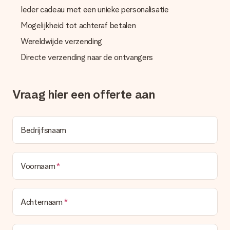
Wordt de factuur met de bestelling meegestuurd?
Ieder cadeau met een unieke personalisatie
Er wordt geen factuur meegestuurd bij je bestelling. Je
ontvangt deze bij de bevestiging van de verzending en je kunt
Mogelijkheid tot achteraf betalen
deze ook altijd terugvinden in jouw MySurprise. Je kunt dus
gerust het cadeau gelijk bij de ontvanger laten afleveren, zo is
Wereldwijde verzending
het echt een verrassing!
Directe verzending naar de ontvangers
Vraag hier een offerte aan
Bedrijfsnaam
Voornaam
Achternaam