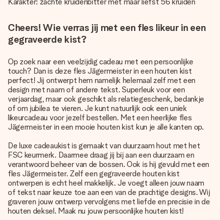
Karakter: zachte kruidenbitter met maar liefst 56 kruiden
Cheers! Wie verras jij met een fles likeur in een
gegraveerde kist?
Op zoek naar een veelzijdig cadeau met een persoonlijke
touch? Dan is deze fles Jägermeister in een houten kist
perfect! Jij ontwerpt hem namelijk helemaal zelf met een
design met naam of andere tekst. Superleuk voor een
verjaardag, maar ook geschikt als relatiegeschenk, bedankje
of om jubilea te vieren. Je kunt natuurlijk ook een uniek
likeurcadeau voor jezelf bestellen. Met een heerlijke fles
Jägermeister in een mooie houten kist kun je alle kanten op.
De luxe cadeaukist is gemaakt van duurzaam hout met het
FSC keurmerk. Daarmee draag jij bij aan een duurzaam en
verantwoord beheer van de bossen. Ook is hij gevuld met een
fles Jägermeister. Zelf een gegraveerde houten kist
ontwerpen is echt heel makkelijk. Je voegt alleen jouw naam
of tekst naar keuze toe aan een van de prachtige designs. Wij
graveren jouw ontwerp vervolgens met liefde en precisie in de
houten deksel. Maak nu jouw persoonlijke houten kist!