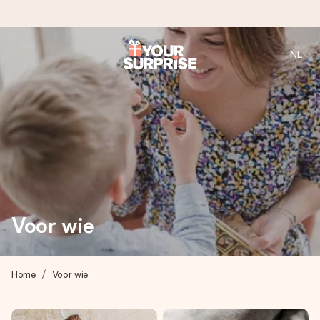
NL
Voor 16:00 besteld, vandaag verzonden
We maken jouw cadeau met zorg en zorgen dat het
razendsnel onderweg is - zodat jij kunt geven op precies
het juiste moment, wanneer het het meeste betekent.
4,8 (gebaseerd op +8.000 reviews)
Onze cadeaus worden gewaardeerd. Klanten beoordelen
Voor wie
ons met een 4,7 op Google Reviews
Home
Voor wie
Gratis wenskaartje
Je maakt in een paar stappen iets unieks – met haar naam,