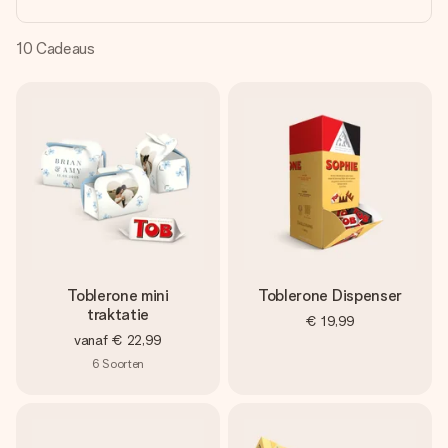
jullie foto of een boodschap die raakt. Zonder gedoe, maar
met alle aandacht voor het moment.
10
Cadeaus
Toblerone mini
Toblerone Dispenser
traktatie
€ 19,99
vanaf
€ 22,99
6
Soorten