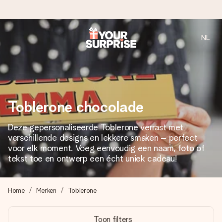
NL
Voor 16:00 besteld, vandaag verzonden
We maken jouw cadeau met zorg en zorgen dat het
razendsnel onderweg is - zodat jij kunt geven op precies
het juiste moment, wanneer het het meeste betekent.
Toblerone chocolade
Deze gepersonaliseerde Toblerone verrast met
4,8 (gebaseerd op +8.000 reviews)
verschillende designs en lekkere smaken – perfect
Onze cadeaus worden gewaardeerd. Klanten beoordelen
voor elk moment. Voeg eenvoudig een naam, foto of
ons met een 4,7 op Google Reviews
tekst toe en ontwerp een écht uniek cadeau!
Home
Merken
Toblerone
Gratis wenskaartje
Je maakt in een paar stappen iets unieks – met haar naam,
Toon filters