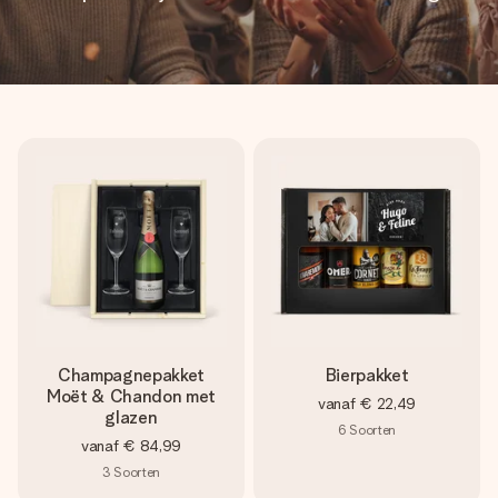
Champagnepakket
Bierpakket
Moët & Chandon met
vanaf
€ 22,49
glazen
6
Soorten
vanaf
€ 84,99
3
Soorten