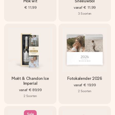
Mok wit
Sneeuwbol
€ 11,99
vanaf
€ 11,99
3
Soorten
Moët & Chandon Ice
Fotokalender 2026
Imperial
vanaf
€ 19,99
vanaf
€ 89,99
2
Soorten
2
Soorten
Sale