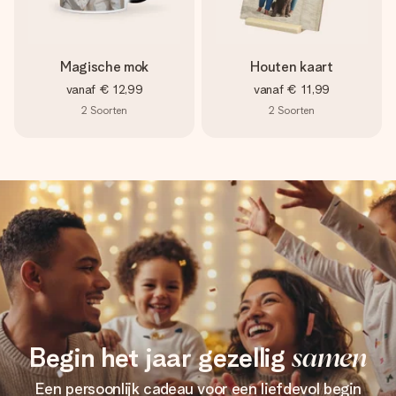
Magische mok
Houten kaart
vanaf
€ 12,99
vanaf
€ 11,99
2
Soorten
2
Soorten
Begin het jaar gezellig
samen
Een persoonlijk cadeau voor een liefdevol begin