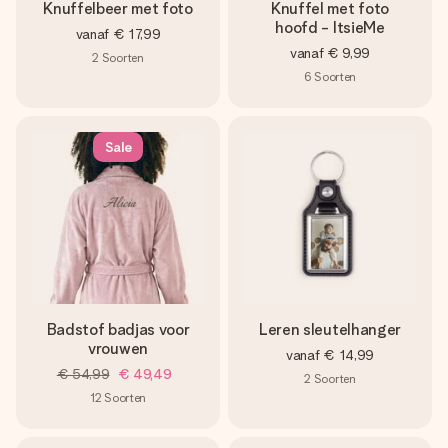
Knuffelbeer met foto
Knuffel met foto
hoofd - ItsieMe
vanaf
€ 17,99
vanaf
€ 9,99
2
Soorten
6
Soorten
Sale
Badstof badjas voor
Leren sleutelhanger
vrouwen
vanaf
€ 14,99
€ 54,99
€ 49,49
2
Soorten
12
Soorten