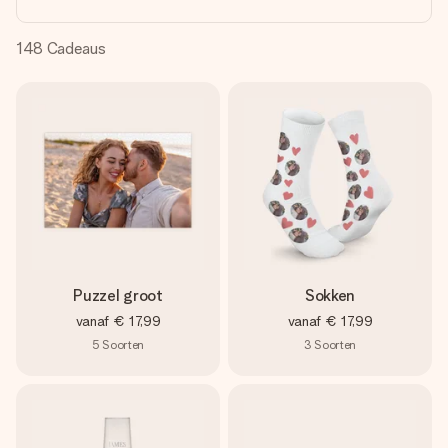
jullie foto of een boodschap die raakt. Zonder gedoe, maar
met alle aandacht voor het moment.
148
Cadeaus
Puzzel groot
Sokken
vanaf
€ 17,99
vanaf
€ 17,99
5
Soorten
3
Soorten