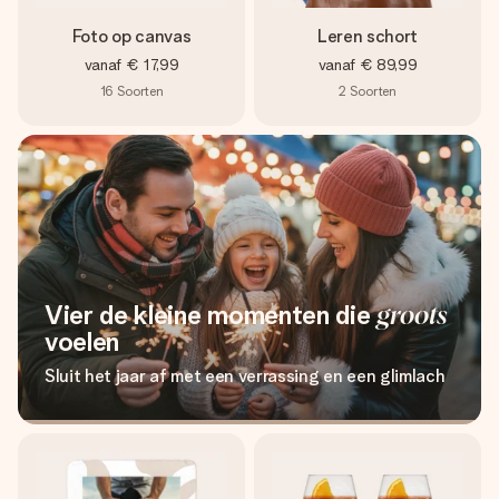
Foto op canvas
Leren schort
vanaf
€ 17,99
vanaf
€ 89,99
16
Soorten
2
Soorten
Vier de kleine momenten die
groots
voelen
Sluit het jaar af met een verrassing en een glimlach