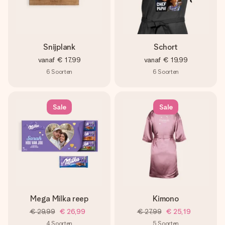
Snijplank
Schort
vanaf
€ 17,99
vanaf
€ 19,99
6
Soorten
6
Soorten
Sale
Sale
Mega Milka reep
Kimono
€ 29,99
€ 26,99
€ 27,99
€ 25,19
4
Soorten
5
Soorten