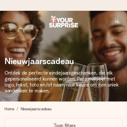
NL
Voor 16:00 besteld, vandaag verzonden
We maken jouw cadeau met zorg en zorgen dat het
razendsnel onderweg is - zodat jij kunt geven op precies
het juiste moment, wanneer het het meeste betekent.
Nieuwjaarscadeau
Ontdek de perfecte eindejaarsgeschenken, die elk
4,8 (gebaseerd op +8.000 reviews)
gepersonaliseerd kunnen worden. Personaliseer met
Onze cadeaus worden gewaardeerd. Klanten beoordelen
logo, tekst, foto en/of naam naar keuze om een uniek
ons met een 4,7 op Google Reviews
aandenken te maken.
Home
Nieuwjaarscadeau
Gratis wenskaartje
Je maakt in een paar stappen iets unieks – met haar naam,
Toon filters