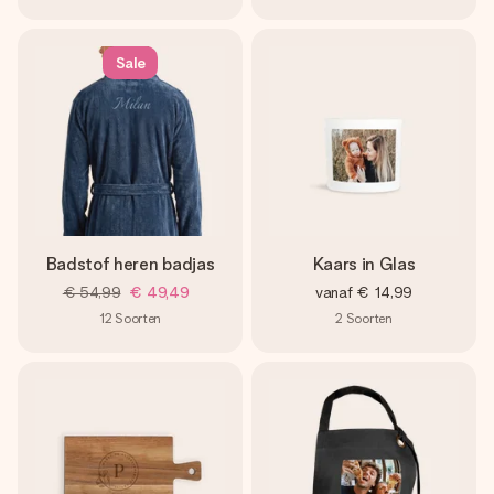
Sale
Badstof heren badjas
Kaars in Glas
€ 54,99
€ 49,49
vanaf
€ 14,99
12
Soorten
2
Soorten