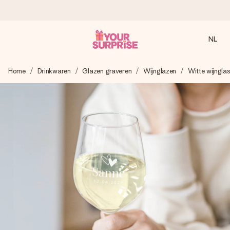
NL
Voor 16:00 besteld, vandaag verzonden
Home
Drinkwaren
Glazen graveren
Wijnglazen
Witte wijngla
We maken jouw cadeau met zorg en zorgen dat het
razendsnel onderweg is - zodat jij kunt geven op precies
het juiste moment, wanneer het het meeste betekent.
4,8 (gebaseerd op +8.000 reviews)
Onze cadeaus worden gewaardeerd. Klanten beoordelen
ons met een 4,7 op Google Reviews
Gratis wenskaartje
Je maakt in een paar stappen iets unieks – met haar naam,