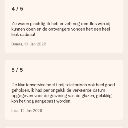
een bepaalde kleur, maar je ziet die niet op de website staan?
4 / 5
Neem dan even contact op met onze klantenservice, zij
helpen je graag!
Ze waren prachtig, ik heb er zelf nog een fles wijn bij
Hoe voeg ik een wenskaartje toe? / Wat houdt het
kunnen doen en de ontvangers vonden het een heel
wenskaartje in?
leuk cadeau!
Door in onze winkelmand op ‘Gratis wenskaartje’ te klikken kun
je een leuk kaartje toevoegen bij je cadeau. Op dit kaartje kun
Danaë, 19 Jan 2026
je een persoonlijke boodschap plaatsen, zodat de ontvanger
precies weet van wie de verrassing afkomstig is.
Wordt mijn cadeau ingepakt geleverd?
5 / 5
Momenteel hebben we (nog) geen inpakservice om jouw
cadeau mooi in te pakken. Wel versturen we onze cadeaus in
een feestelijke verzendverpakking. Zo is jouw cadeau klaar om
De klantenservice heeft mij telefonisch ook heel goed
gegeven te worden of direct naar de ontvanger te versturen.
geholpen. Ik had per ongeluk de verkeerde datum
opgegeven voor de gravering van de glazen, gelukkig
Levertijd, bezorgopties en verzendkosten
kon het nog aangepast worden.
Kan ik een afleverdatum kiezen?
Lisa, 12 Jan 2026
Ja, dat kan! In onze winkelmand kun je bij de meeste cadeaus
precies aangeven wanneer jouw cadeau bezorgd moet
worden.