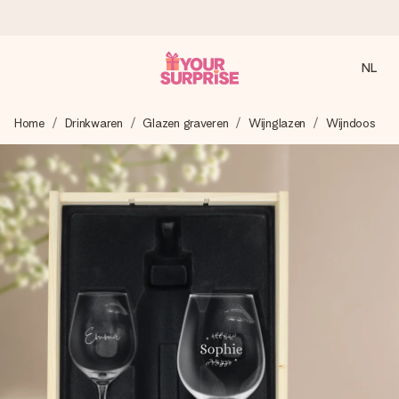
NL
Voor 16:00 besteld, vandaag verzonden
Home
Drinkwaren
Glazen graveren
Wijnglazen
Wijndoos
We maken jouw cadeau met zorg en zorgen dat het
razendsnel onderweg is - zodat jij kunt geven op precies
het juiste moment, wanneer het het meeste betekent.
4,8 (gebaseerd op +8.000 reviews)
Onze cadeaus worden gewaardeerd. Klanten beoordelen
ons met een 4,7 op Google Reviews
Gratis wenskaartje
Je maakt in een paar stappen iets unieks – met haar naam,