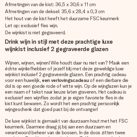
Afmetingen van de kist: 36,5 x 30,6 x 11 cm
Afmetingen van de deksel: 35,6 x 28,4 x 0,3 cm
Het hout van de kist heeft het duurzame FSC keurmerk
Let op: exclusief fles wijn.
De wijnkist is niet gegraveerd.
Drink wijn in stijl met deze prachtige luxe
wijnkist inclusief 2 gegraveerde glazen
Wijnen, wijnen, wijnen! Wie houdt daar nu niet van? Maak een
échte wijnliefhebber of jezelf blij met deze geweldige luxe
wijnkist inclusief 2 gegraveerde glazen. Een prachtig cadeau
voor een huwelijk,
een verlovingscadeau
of een dierbare die
dol is op een goede rode of witte wijn. Op de wijnglazen kun je
een naam of tekst naar keuze laten graveren. Het cadeau is
exclusief een wijnfles zodat je je eigen favoriete fles in de
kist kunt bewaren. Zo wordt het een prachtig persoonlijk
wijngeschenk dat goed past bij de ontvanger!
De luxe wijnkist is gemaakt van duurzaam hout met het FSC
keurmerk. Daarmee draag jij bij aan een duurzaam en
verantwoord beheer van de bossen. In de doos zitten twee