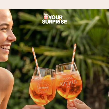
onderweg is - zodat jij kunt geven op precies het juiste moment,
met een 4,7 op Google Reviews
llie foto of een boodschap die raakt. Zonder gedoe, maar met alle