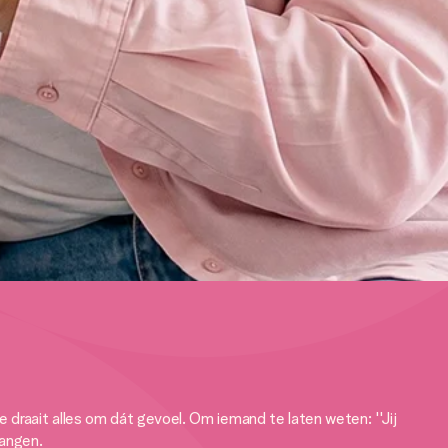
 draait alles om dát gevoel. Om iemand te laten weten: ''Jij
hangen.