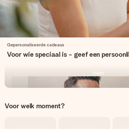
Uniek en origineel, voor e
Gepersonaliseerde cadeaus
moment
Voor wie speciaal is - geef een persoonl
Hem
Shop gepersonaliseerde cadeaus
Voor welk moment?