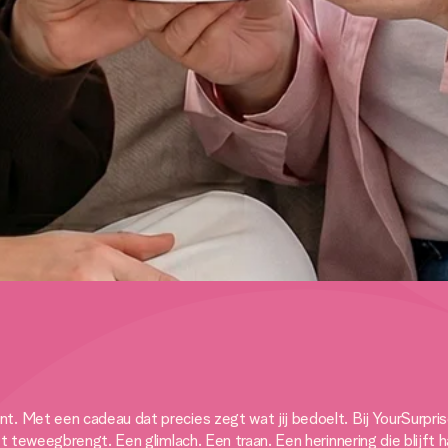
 Met een cadeau dat precies zegt wat jij bedoelt. Bij YourSurprise
t teweegbrengt. Een glimlach. Een traan. Een herinnering die blijft 