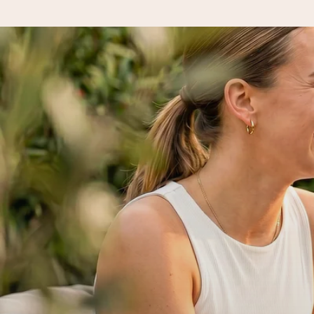
Voor 16:00 besteld, vandaag verzonden
We maken jouw cadeau met zorg en zorgen dat het razendsnel 
4,8 (gebaseerd op +8.000 reviews)
Onze cadeaus worden gewaardeerd. Klanten beoordelen ons 
Gratis wenskaartje
Je maakt in een paar stappen iets unieks – met haar naam, ju