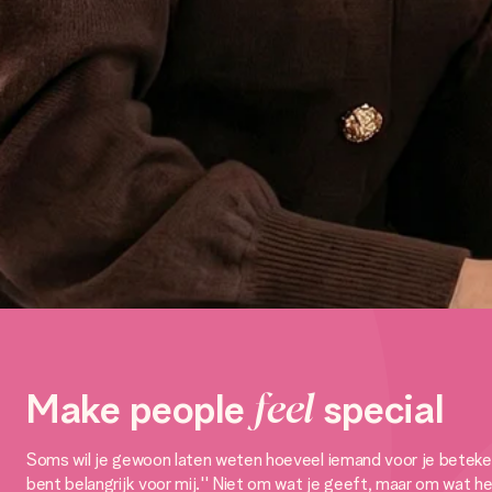
Make people
feel
special
Soms wil je gewoon laten weten hoeveel iemand voor je betekent.
bent belangrijk voor mij.'' Niet om wat je geeft, maar om wat he