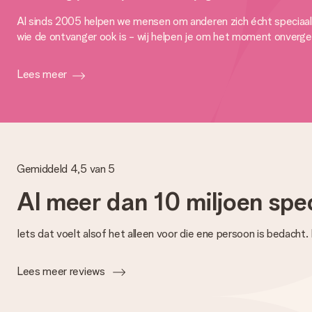
Al sinds 2005 helpen we mensen om anderen zich écht speciaal t
wie de ontvanger ook is - wij helpen je om het moment onverget
Lees meer
Gemiddeld 4,5 van 5
Al meer dan 10 miljoen spe
Iets dat voelt alsof het alleen voor die ene persoon is bedacht.
Lees meer reviews