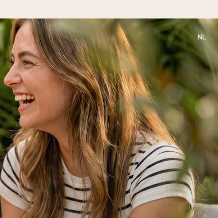
NL
 wanneer het het meeste betekent.
 aandacht voor het moment.