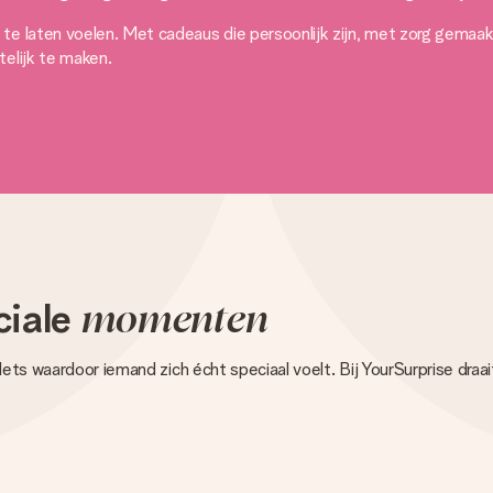
e laten voelen. Met cadeaus die persoonlijk zijn, met zorg gemaakt,
elijk te maken.
ciale
momenten
 Iets waardoor iemand zich écht speciaal voelt. Bij YourSurprise dra