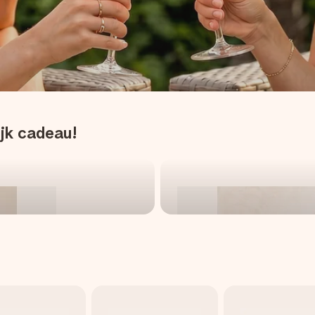
lk
ijk cadeau!