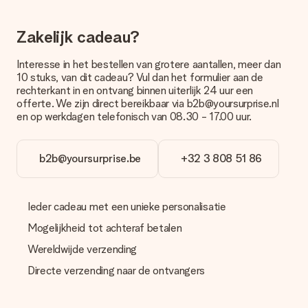
brievenbuspakje. Wil je weten of je een pakketje of
brievenbus stuk mag verwachten, neem dan even contact op
Zakelijk cadeau?
met onze klantenservice.
Betalen
Interesse in het bestellen van grotere aantallen, meer dan
10 stuks, van dit cadeau? Vul dan het formulier aan de
Hoe kan ik mijn bestelling betalen?
rechterkant in en ontvang binnen uiterlijk 24 uur een
Wij bieden de volgende betaalmethodes aan: iDeal, Paypal,
offerte. We zijn direct bereikbaar via b2b@yoursurprise.nl
creditcard of handmatige overboeking. Hou bij handmatige
en op werkdagen telefonisch van 08.30 - 17.00 uur.
overboeking wel rekening met 3 dagen extra levertijd van je
cadeau.
b2b@yoursurprise.be
+32 3 808 51 86
Cadeau ontvangen
Wat als het cadeau toch niet helemaal naar mijn zin is?
We vinden het erg vervelend als je cadeau niet naar wens is
Ieder cadeau met een unieke personalisatie
geleverd. Je kunt hiervoor contact opnemen met onze
klantenservice, zij helpen je graag bij het vinden van een
Mogelijkheid tot achteraf betalen
passende oplossing.
Wereldwijde verzending
Wordt de factuur met de bestelling meegestuurd?
Directe verzending naar de ontvangers
Er wordt geen factuur meegestuurd bij je bestelling. Je
ontvangt deze bij de bevestiging van de verzending en je kunt
deze ook altijd terugvinden in jouw MySurprise. Je kunt dus