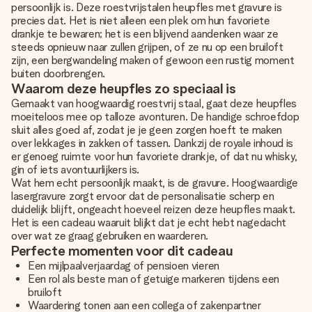
persoonlijk is. Deze roestvrijstalen heupfles met gravure is
precies dat. Het is niet alleen een plek om hun favoriete
drankje te bewaren; het is een blijvend aandenken waar ze
steeds opnieuw naar zullen grijpen, of ze nu op een bruiloft
zijn, een bergwandeling maken of gewoon een rustig moment
buiten doorbrengen.
Waarom deze heupfles zo speciaal is
Gemaakt van hoogwaardig roestvrij staal, gaat deze heupfles
moeiteloos mee op talloze avonturen. De handige schroefdop
sluit alles goed af, zodat je je geen zorgen hoeft te maken
over lekkages in zakken of tassen. Dankzij de royale inhoud is
er genoeg ruimte voor hun favoriete drankje, of dat nu whisky,
gin of iets avontuurlijkers is.
Wat hem echt persoonlijk maakt, is de gravure. Hoogwaardige
lasergravure zorgt ervoor dat de personalisatie scherp en
duidelijk blijft, ongeacht hoeveel reizen deze heupfles maakt.
Het is een cadeau waaruit blijkt dat je echt hebt nagedacht
over wat ze graag gebruiken en waarderen.
Perfecte momenten voor dit cadeau
Een mijlpaalverjaardag of pensioen vieren
Een rol als beste man of getuige markeren tijdens een
bruiloft
Waardering tonen aan een collega of zakenpartner