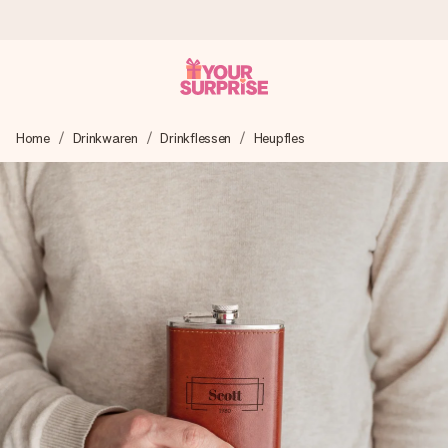
Voor 16:00 besteld, vandaag verzonden
Home
Drinkwaren
Drinkflessen
Heupfles
We maken jouw cadeau met zorg en zorgen dat het
razendsnel onderweg is - zodat jij kunt geven op precies
het juiste moment, wanneer het het meeste betekent.
4,8 (gebaseerd op +8.000 reviews)
Onze cadeaus worden gewaardeerd. Klanten beoordelen
ons met een 4,7 op Google Reviews
Gratis wenskaartje
Je maakt in een paar stappen iets unieks – met haar naam,