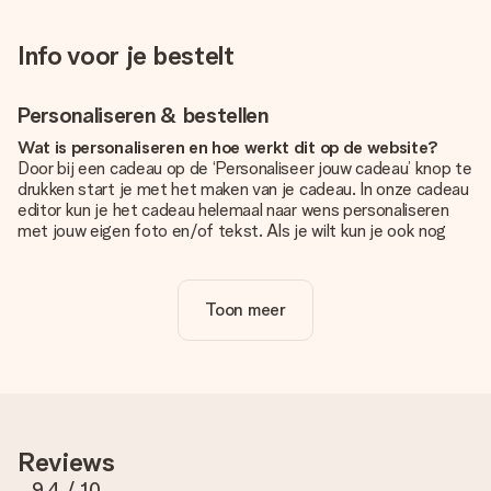
Info voor je bestelt
Personaliseren & bestellen
Wat is personaliseren en hoe werkt dit op de website?
Door bij een cadeau op de ‘Personaliseer jouw cadeau’ knop te
drukken start je met het maken van je cadeau. In onze cadeau
editor kun je het cadeau helemaal naar wens personaliseren
met jouw eigen foto en/of tekst. Als je wilt kun je ook nog
kiezen voor een tof design om je unieke cadeau helemaal af
te maken.
Toon meer
Is personalisatie in de prijs inbegrepen?
De prijs die op de website wordt getoond is inclusief de
personalisatie van jouw cadeau. Wel zo duidelijk!
Hoe weet ik of mijn foto van de juiste kwaliteit is?
We willen er zeker van zijn dat je helemaal blij bent met je
cadeau. Daarom is het belangrijk om foto's van hoge kwaliteit
Reviews
te gebruiken. Als je niet zeker bent over de kwaliteit van je
foto, neem dan contact op met onze klantenservice en stuur
9.4
/ 10