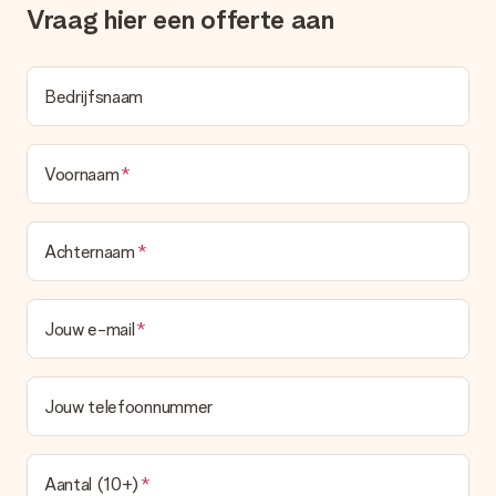
gerust het cadeau gelijk bij de ontvanger laten afleveren, zo is
Vraag hier een offerte aan
het echt een verrassing!
Bedrijfsnaam
Voornaam
Achternaam
Jouw e-mail
Jouw telefoonnummer
Aantal (10+)