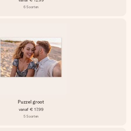
vanaf
€ 12,99
6
Soorten
Puzzel groot
vanaf
€ 17,99
5
Soorten