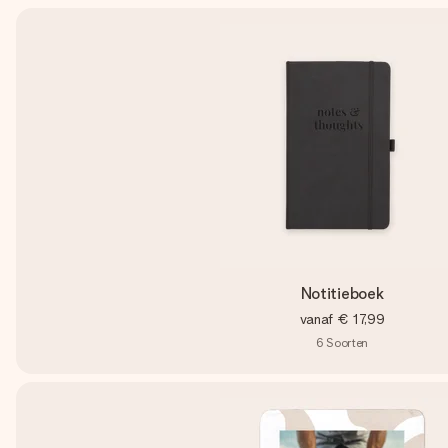
Notitieboek
vanaf
€ 17,99
6
Soorten