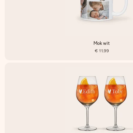
Mok wit
€ 11,99