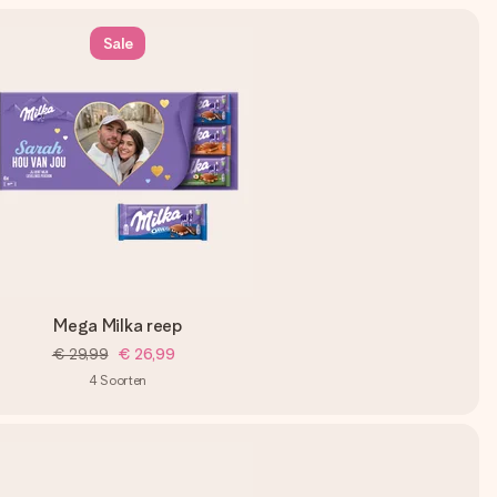
Sale
Mega Milka reep
€ 29,99
€ 26,99
4
Soorten