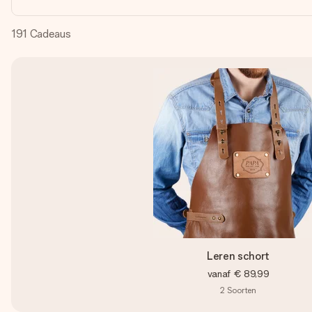
191
Cadeaus
Leren schort
vanaf
€ 89,99
2
Soorten