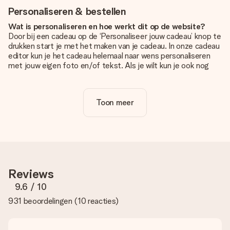
Personaliseren & bestellen
Wat is personaliseren en hoe werkt dit op de website?
Door bij een cadeau op de ‘Personaliseer jouw cadeau’ knop te
drukken start je met het maken van je cadeau. In onze cadeau
editor kun je het cadeau helemaal naar wens personaliseren
met jouw eigen foto en/of tekst. Als je wilt kun je ook nog
kiezen voor een tof design om je unieke cadeau helemaal af
te maken.
Toon meer
Is personalisatie in de prijs inbegrepen?
De prijs die op de website wordt getoond is inclusief de
personalisatie van jouw cadeau. Wel zo duidelijk!
Hoe weet ik of mijn foto van de juiste kwaliteit is?
We willen er zeker van zijn dat je helemaal blij bent met je
cadeau. Daarom is het belangrijk om foto's van hoge kwaliteit
Reviews
te gebruiken. Als je niet zeker bent over de kwaliteit van je
foto, neem dan contact op met onze klantenservice en stuur
9.6
/ 10
je foto mee met het cadeau dat je wilt bestellen. Zij kunnen
931 beoordelingen
(
10 reacties
)
de kwaliteit dan voor je controleren!
Welke formaten kan ik uploaden?