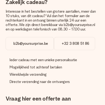
Zakelijk cadeau?
Betalen
Hoe kan ik mijn bestelling betalen?
Interesse in het bestellen van grotere aantallen, meer dan
Wij bieden de volgende betaalmethodes aan: iDeal, Paypal,
10 stuks, van dit cadeau? Vul dan het formulier aan de
creditcard of handmatige overboeking. Hou bij handmatige
rechterkant in en ontvang binnen uiterlijk 24 uur een
overboeking wel rekening met 3 dagen extra levertijd van je
offerte. We zijn direct bereikbaar via b2b@yoursurprise.nl
cadeau.
en op werkdagen telefonisch van 08.30 - 17.00 uur.
Cadeau ontvangen
Wat als het cadeau toch niet helemaal naar mijn zin is?
b2b@yoursurprise.be
+32 3 808 51 86
We vinden het erg vervelend als je cadeau niet naar wens is
geleverd. Je kunt hiervoor contact opnemen met onze
klantenservice, zij helpen je graag bij het vinden van een
Ieder cadeau met een unieke personalisatie
passende oplossing.
Mogelijkheid tot achteraf betalen
Wordt de factuur met de bestelling meegestuurd?
Er wordt geen factuur meegestuurd bij je bestelling. Je
Wereldwijde verzending
ontvangt deze bij de bevestiging van de verzending en je kunt
Directe verzending naar de ontvangers
deze ook altijd terugvinden in jouw MySurprise. Je kunt dus
gerust het cadeau gelijk bij de ontvanger laten afleveren, zo is
het echt een verrassing!
Vraag hier een offerte aan