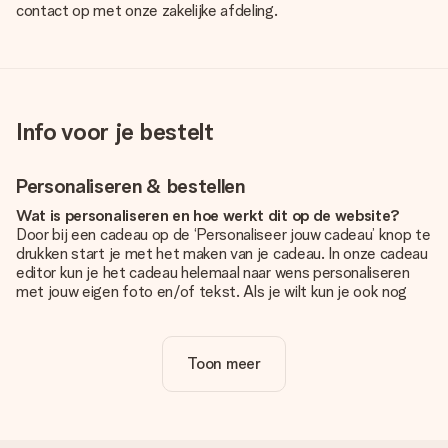
contact op met onze zakelijke afdeling.
Info voor je bestelt
Personaliseren & bestellen
Wat is personaliseren en hoe werkt dit op de website?
Door bij een cadeau op de ‘Personaliseer jouw cadeau’ knop te
drukken start je met het maken van je cadeau. In onze cadeau
editor kun je het cadeau helemaal naar wens personaliseren
met jouw eigen foto en/of tekst. Als je wilt kun je ook nog
kiezen voor een tof design om je unieke cadeau helemaal af
te maken.
Toon meer
Is personalisatie in de prijs inbegrepen?
De prijs die op de website wordt getoond is inclusief de
personalisatie van jouw cadeau. Wel zo duidelijk!
Hoe weet ik of mijn foto van de juiste kwaliteit is?