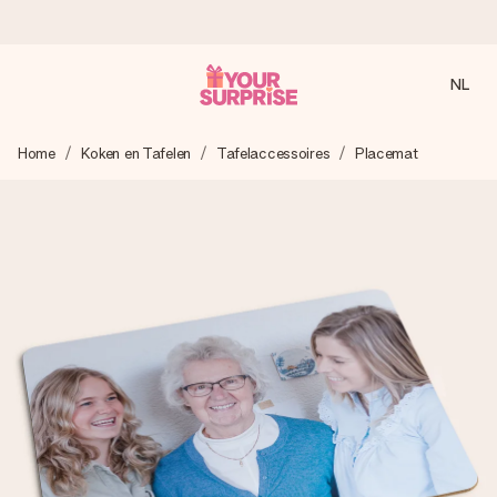
NL
Voor 16:00 besteld, vandaag verzonden
Home
Koken en Tafelen
Tafelaccessoires
Placemat
We maken jouw cadeau met zorg en zorgen dat het
razendsnel onderweg is - zodat jij kunt geven op precies
het juiste moment, wanneer het het meeste betekent.
4,8 (gebaseerd op +8.000 reviews)
Onze cadeaus worden gewaardeerd. Klanten beoordelen
ons met een 4,7 op Google Reviews
Gratis wenskaartje
Je maakt in een paar stappen iets unieks – met haar naam,