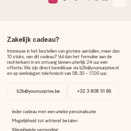
Je kunt kiezen uit een normale snelle levering, of een express
levering. Per cadeau worden de mogelijke leveropties
weergegeven op de artikelpagina. Het cadeau dat je wilt
bestellen wordt verstuurd als pakketpost of als
brievenbuspakje. Wil je weten of je een pakketje of
brievenbus stuk mag verwachten, neem dan even contact op
Zakelijk cadeau?
met onze klantenservice.
Betalen
Interesse in het bestellen van grotere aantallen, meer dan
10 stuks, van dit cadeau? Vul dan het formulier aan de
Hoe kan ik mijn bestelling betalen?
rechterkant in en ontvang binnen uiterlijk 24 uur een
Wij bieden de volgende betaalmethodes aan: iDeal, Paypal,
offerte. We zijn direct bereikbaar via b2b@yoursurprise.nl
creditcard of handmatige overboeking. Hou bij handmatige
en op werkdagen telefonisch van 08.30 - 17.00 uur.
overboeking wel rekening met 3 dagen extra levertijd van je
cadeau.
b2b@yoursurprise.be
+32 3 808 51 86
Cadeau ontvangen
Wat als het cadeau toch niet helemaal naar mijn zin is?
We vinden het erg vervelend als je cadeau niet naar wens is
Ieder cadeau met een unieke personalisatie
geleverd. Je kunt hiervoor contact opnemen met onze
klantenservice, zij helpen je graag bij het vinden van een
Mogelijkheid tot achteraf betalen
passende oplossing.
Wereldwijde verzending