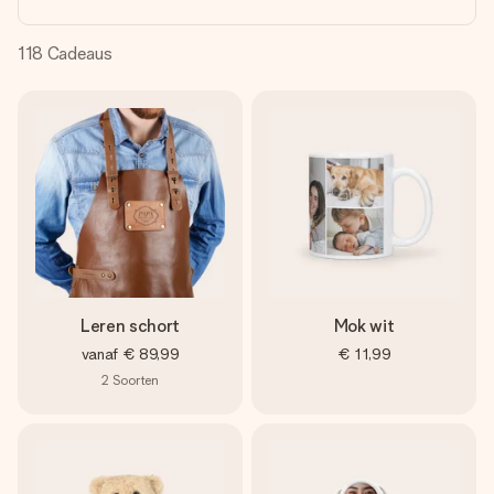
jullie foto of een boodschap die raakt. Zonder gedoe, maar
met alle aandacht voor het moment.
118
Cadeaus
Leren schort
Mok wit
vanaf
€ 89,99
€ 11,99
2
Soorten