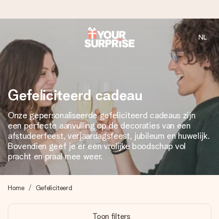
NL
Voor 16:00 besteld, vandaag verzonden
We maken jouw cadeau met zorg en zorgen dat het
razendsnel onderweg is - zodat jij kunt geven op precies
het juiste moment, wanneer het het meeste betekent.
Gefeliciteerd cadeau
Onze gepersonaliseerde gefeliciteerd cadeaus zijn
een perfecte aanvulling op de decoraties van een
4,8 (gebaseerd op +8.000 reviews)
afstudeerfeest, verjaardagsfeest, jubileum en huwelijk.
Onze cadeaus worden gewaardeerd. Klanten beoordelen
Bovendien geef je er een vrolijke boodschap vol
ons met een 4,7 op Google Reviews
pracht en praal mee weer.
Home
Gefeliciteerd
Gratis wenskaartje
Je maakt in een paar stappen iets unieks – met haar naam,
Toon filters