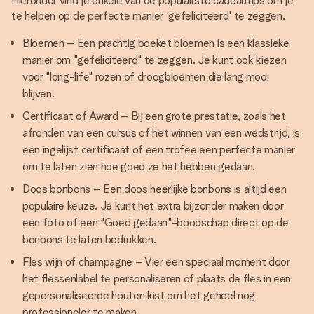
Hieronder vind je enkele van de populairste cadeautips om je
te helpen op de perfecte manier 'gefeliciteerd' te zeggen.
Bloemen – Een prachtig boeket bloemen is een klassieke
manier om "gefeliciteerd" te zeggen. Je kunt ook kiezen
voor "long-life" rozen of droogbloemen die lang mooi
blijven.
Certificaat of Award – Bij een grote prestatie, zoals het
afronden van een cursus of het winnen van een wedstrijd, is
een ingelijst certificaat of een trofee een perfecte manier
om te laten zien hoe goed ze het hebben gedaan.
Doos bonbons – Een doos heerlijke bonbons is altijd een
populaire keuze. Je kunt het extra bijzonder maken door
een foto of een "Goed gedaan"-boodschap direct op de
bonbons te laten bedrukken.
Fles wijn of champagne – Vier een speciaal moment door
het flessenlabel te personaliseren of plaats de fles in een
gepersonaliseerde houten kist om het geheel nog
professioneler te maken.