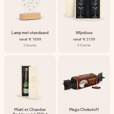
Lamp met standaard
Wijndoos
vanaf
€ 19,99
vanaf
€ 21,99
2
Soorten
3
Soorten
Moët et Chandon
Mega Chokotoff