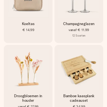
Koeltas
Champagneglazen
€ 14,99
vanaf
€ 11,99
12
Soorten
Droogbloemen in
Bamboe kaasplank
houder
cadeauset
vanaf
€ 27,99
€ 34,99