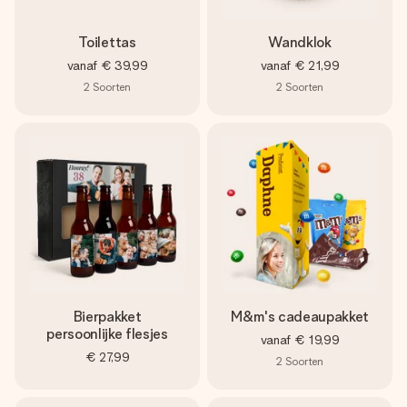
Toilettas
Wandklok
vanaf
€ 39,99
vanaf
€ 21,99
2
Soorten
2
Soorten
Bierpakket
M&m's cadeaupakket
persoonlijke flesjes
vanaf
€ 19,99
€ 27,99
2
Soorten