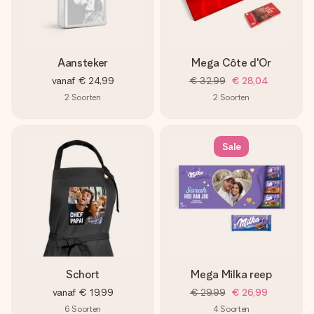
Aansteker
Mega Côte d'Or
vanaf
€ 24,99
€ 32,99
€ 28,04
2
Soorten
2
Soorten
Sale
Schort
Mega Milka reep
vanaf
€ 19,99
€ 29,99
€ 26,99
6
Soorten
4
Soorten