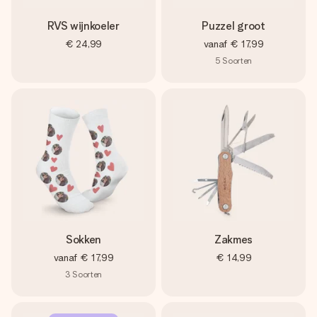
RVS wijnkoeler
Puzzel groot
€ 24,99
vanaf
€ 17,99
5
Soorten
Sokken
Zakmes
vanaf
€ 17,99
€ 14,99
3
Soorten