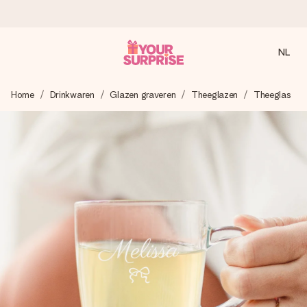
NL
Voor 16:00 besteld, vandaag verzonden
Home
Drinkwaren
Glazen graveren
Theeglazen
Theeglas
We maken jouw cadeau met zorg en zorgen dat het
razendsnel onderweg is - zodat jij kunt geven op precies
het juiste moment, wanneer het het meeste betekent.
4,8 (gebaseerd op +8.000 reviews)
Onze cadeaus worden gewaardeerd. Klanten beoordelen
ons met een 4,7 op Google Reviews
Gratis wenskaartje
Je maakt in een paar stappen iets unieks – met haar naam,