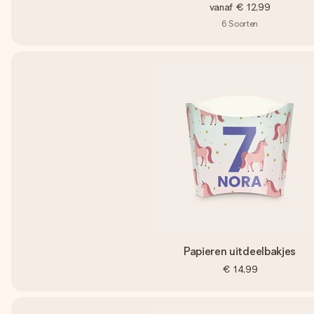
vanaf
€ 12,99
6
Soorten
Papieren uitdeelbakjes
€ 14,99