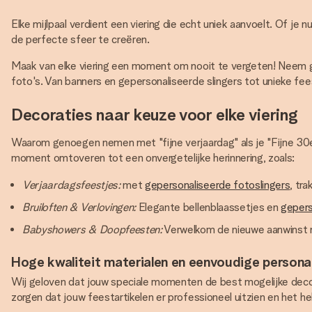
Elke mijlpaal verdient een viering die echt uniek aanvoelt. Of je
de perfecte sfeer te creëren.
Maak van elke viering een moment om nooit te vergeten! Neem ge
foto's. Van banners en gepersonaliseerde slingers tot unieke fe
Decoraties naar keuze voor elke viering
Waarom genoegen nemen met "fijne verjaardag" als je "Fijne 30e 
moment omtoveren tot een onvergetelijke herinnering, zoals:
Verjaardagsfeestjes:
met
gepersonaliseerde fotoslingers
, tr
Bruiloften & Verlovingen:
Elegante bellenblaassetjes en
gepers
Babyshowers & Doopfeesten:
Verwelkom de nieuwe aanwinst m
Hoge kwaliteit materialen en eenvoudige personal
Wij geloven dat jouw speciale momenten de best mogelijke decor
zorgen dat jouw feestartikelen er professioneel uitzien en het h