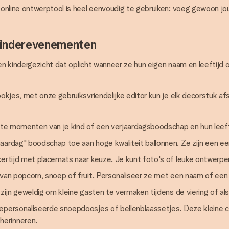
online ontwerptool is heel eenvoudig te gebruiken: voeg gewoon jou
kinderevenementen
Een kindergezicht dat oplicht wanneer ze hun eigen naam en leeftijd 
kjes, met onze gebruiksvriendelijke editor kun je elk decorstuk afs
iete momenten van je kind of een verjaardagsboodschap en hun leeft
jaardag" boodschap toe aan hoge kwaliteit ballonnen. Ze zijn een ee
ijkertijd met placemats naar keuze. Je kunt foto's of leuke ontwer
 van popcorn, snoep of fruit. Personaliseer ze met een naam of een
 zijn geweldig om kleine gasten te vermaken tijdens de viering of 
gepersonaliseerde snoepdoosjes of bellenblaassetjes. Deze kleine 
herinneren.