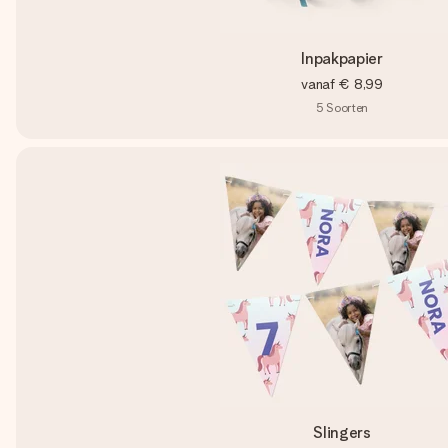
Inpakpapier
vanaf
€ 8,99
5
Soorten
Slingers