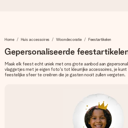
Voor 16:00 besteld, vandaag verzonden
Home
Huis accessoires
Woondecoratie
Feestartikelen
We maken jouw cadeau met zorg en zorgen dat het razendsnel 
Gepersonaliseerde feestartikele
Maak elk feest echt uniek met ons grote aanbod aan gepersonal
4,8 (gebaseerd op +8.000 reviews)
vlaggetjes met je eigen foto's tot kleurrijke accessoires, je ku
Onze cadeaus worden gewaardeerd. Klanten beoordelen ons 
feestelijke sfeer te creëren die je gasten nooit zullen vergeten.
Gratis wenskaartje
Je maakt in een paar stappen iets unieks – met haar naam, ju