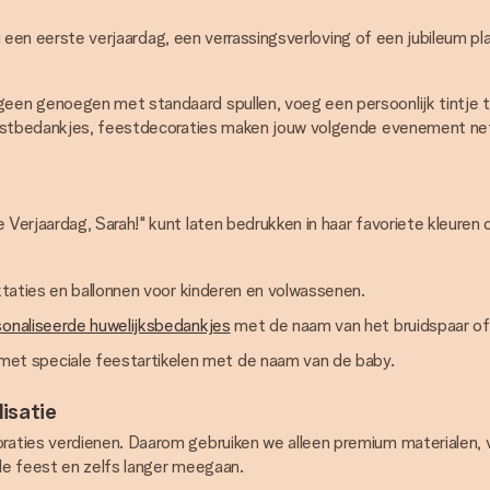
 nu een eerste verjaardag, een verrassingsverloving of een jubileum p
en genoegen met standaard spullen, voeg een persoonlijk tintje t
estbedankjes, feestdecoraties maken jouw volgende evenement net z
Verjaardag, Sarah!" kunt laten bedrukken in haar favoriete kleuren 
aktaties en ballonnen voor kinderen en volwassenen.
onaliseerde huwelijksbedankjes
met de naam van het bruidspaar of
et speciale feestartikelen met de naam van de baby.
isatie
aties verdienen. Daarom gebruiken we alleen premium materialen, v
ele feest en zelfs langer meegaan.