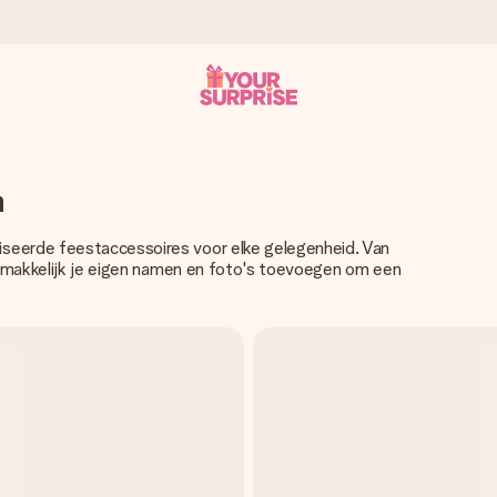
onderweg is - zodat jij kunt geven op precies het juiste moment,
n
iseerde feestaccessoires voor elke gelegenheid. Van
nt makkelijk je eigen namen en foto's toevoegen om een
met een 4,7 op Google Reviews
llie foto of een boodschap die raakt. Zonder gedoe, maar met alle