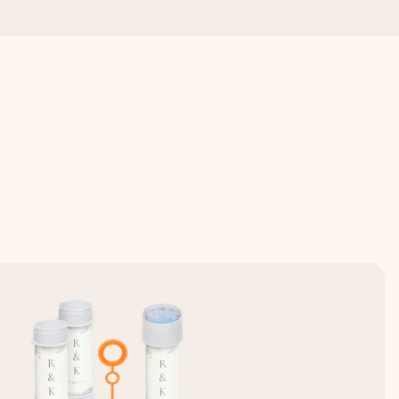
 wanneer het het meeste betekent.
 aandacht voor het moment.