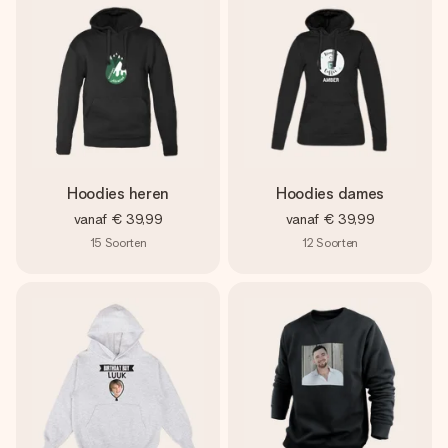
jullie foto of een boodschap die raakt. Zonder gedoe, maar
met alle aandacht voor het moment.
Hoodies heren
Hoodies dames
vanaf
€ 39,99
vanaf
€ 39,99
15
Soorten
12
Soorten