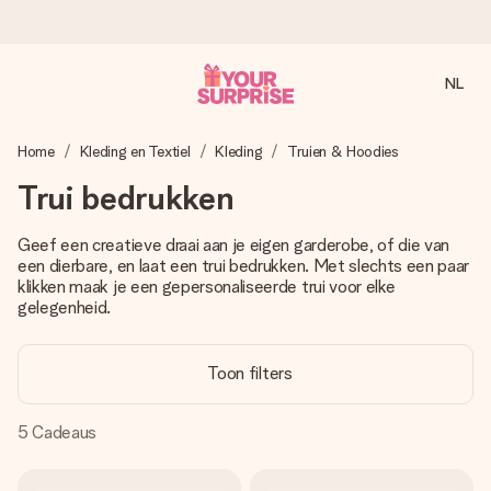
NL
Voor 16:00 besteld, vandaag verzonden
Home
Kleding en Textiel
Kleding
Truien & Hoodies
We maken jouw cadeau met zorg en zorgen dat het
razendsnel onderweg is - zodat jij kunt geven op precies
Trui bedrukken
het juiste moment, wanneer het het meeste betekent.
Geef een creatieve draai aan je eigen garderobe, of die van
een dierbare, en laat een trui bedrukken. Met slechts een paar
klikken maak je een gepersonaliseerde trui voor elke
4,8 (gebaseerd op +8.000 reviews)
gelegenheid.
Onze cadeaus worden gewaardeerd. Klanten beoordelen
ons met een 4,7 op Google Reviews
Toon filters
5
Cadeaus
Gratis wenskaartje
Je maakt in een paar stappen iets unieks – met haar naam,