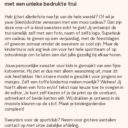
met een unieke bedrukte trui
Heb jij het allerliefste neefje van de hele wereld? Of wil je
jouw (klein)dochter verrassen met een mooi cadeau? Dan zijn
deze one-of-a-kind sweaters echt te gek! Jij ontwerpt de
trui namelijk zelf met een foto, naam of zelfs logo. Superleuk
om cadeau te geven op een verjaardag, met de feestdagen
of gewoon zomaar omdat de sweaters zo cool zijn. Maar de
kindertrui is ook erg leuk om voor het hele sportteam of op
schoolreisje om te laten zien dat jullie gezellig bij elkaar horen.
Jouw persoonlijke sweater voor kids is gemaakt van een fijne
katoenmix. Hij ziet er dus niet alleen waanzinnig uit, maar zit
ook heel lekker. Het stoere model is geschikt voor jongens en
meisjes. Zelf een toffe kindertrui maken moeilijk? Welnee! Jij
hoeft alleen een foto en/of tekst naar keuze toe te voegen in
de editor. Je kunt zelf kiezen of je de print op de voorkant,
achterkant of beide kanten wilt. Wij drukken je ontwerp in de
mooiste kleuren op de stof. Maak je kindergarderobe
compleet!
Sweaters voor de sportclub? Neem voor grotere aantallen
contact op met onze zakelijke afdeling.