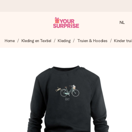
NL
Voor 16:00 besteld, vandaag verzonden
Home
Kleding en Textiel
Kleding
Truien & Hoodies
Kinder trui
We maken jouw cadeau met zorg en zorgen dat het
razendsnel onderweg is - zodat jij kunt geven op precies
het juiste moment, wanneer het het meeste betekent.
4,8 (gebaseerd op +8.000 reviews)
Onze cadeaus worden gewaardeerd. Klanten beoordelen
ons met een 4,7 op Google Reviews
Gratis wenskaartje
Je maakt in een paar stappen iets unieks – met haar naam,