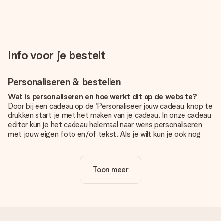
Info voor je bestelt
Personaliseren & bestellen
Wat is personaliseren en hoe werkt dit op de website?
Door bij een cadeau op de ‘Personaliseer jouw cadeau’ knop te
drukken start je met het maken van je cadeau. In onze cadeau
editor kun je het cadeau helemaal naar wens personaliseren
met jouw eigen foto en/of tekst. Als je wilt kun je ook nog
kiezen voor een tof design om je unieke cadeau helemaal af
te maken.
Toon meer
Is personalisatie in de prijs inbegrepen?
De prijs die op de website wordt getoond is inclusief de
personalisatie van jouw cadeau. Wel zo duidelijk!
Hoe weet ik of mijn foto van de juiste kwaliteit is?
We willen er zeker van zijn dat je helemaal blij bent met je