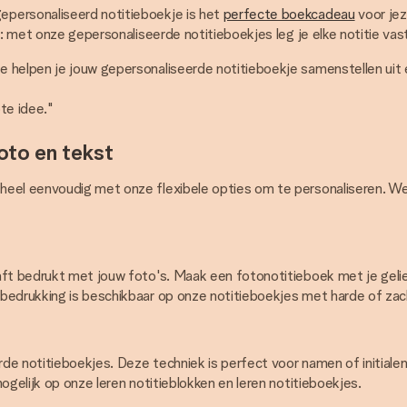
epersonaliseerd notitieboekje is het
perfecte boekcadeau
voor jez
s: met onze gepersonaliseerde notitieboekjes leg je elke notitie vas
 helpen je jouw gepersonaliseerde notitieboekje samenstellen uit e
te idee."
oto en tekst
heel eenvoudig met onze flexibele opties om te personaliseren. W
aft bedrukt met jouw foto's. Maak een fotonotitieboek met je geli
bedrukking is beschikbaar op onze notitieboekjes met harde of zach
de notitieboekjes. Deze techniek is perfect voor namen of initiale
ogelijk op onze leren notitieblokken en leren notitieboekjes.