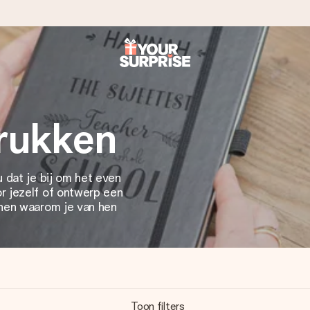
onderweg is - zodat jij kunt geven op precies het juiste moment,
rukken
 dat je bij om het even
met een 4,7 op Google Reviews
r jezelf of ontwerp een
onen waarom je van hen
llie foto of een boodschap die raakt. Zonder gedoe, maar met alle
Toon filters