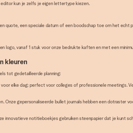
 editor kun je zelfs je eigen lettertype kiezen.
g een quote, een speciale datum of een boodschap toe om het echt p
n logo, vanaf 1 stuk voor onze bedrukte kaften en met een minim
n kleuren
ls tot gedetailleerde planning:
l voor elke dag; perfect voor colleges of professionele meetings. 
ven. Onze gepersonaliseerde bullet journals hebben een dotraster v
e innovatieve notitieboekjes gebruiken steenpapier dat je kunt s