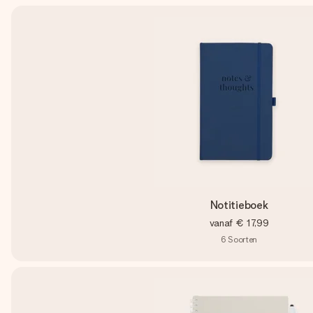
Notitieboek
vanaf
€ 17,99
6
Soorten