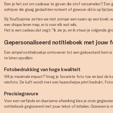
Ben je het zat om cadeaus te geven die stof verzamelen? Een g
schrijver die graag gedachten noteert of gewoon dol is op lijstje
Bij YourSurprise zetten we niet zomaar een naam op een boek; we
een chique leren map, er is voor elk wat wils.
Het is een cadeau dat zegt: "Ik zie je, en ik steun je volgende gro
Gepersonaliseerd notitieboek met jouw f
Een simpel notitieboekje omtoveren tot een gekoesterd item is 
te laten opvallen:
Fotobedrukking van hoge kwaliteit
Wil je maximale impact? Voeg je favoriete foto toe en laat de k
reisfoto. De kaft wordt met een haarscherpe print bedrukt. Foto
Precisiegravure
Voor een verfijnde en duurzame afwerking kies je onze gegraveer
notitieboek gegraveerd met jouw tekst of initialen. Graveren is m