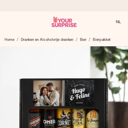
NL
Voor 16:00 besteld, vandaag verzonden
Home
Dranken en Alcoholvrije dranken
Bier
Bierpakket
We maken jouw cadeau met zorg en zorgen dat het
razendsnel onderweg is - zodat jij kunt geven op precies
het juiste moment, wanneer het het meeste betekent.
4,8 (gebaseerd op +8.000 reviews)
Onze cadeaus worden gewaardeerd. Klanten beoordelen
ons met een 4,7 op Google Reviews
Gratis wenskaartje
Je maakt in een paar stappen iets unieks – met haar naam,