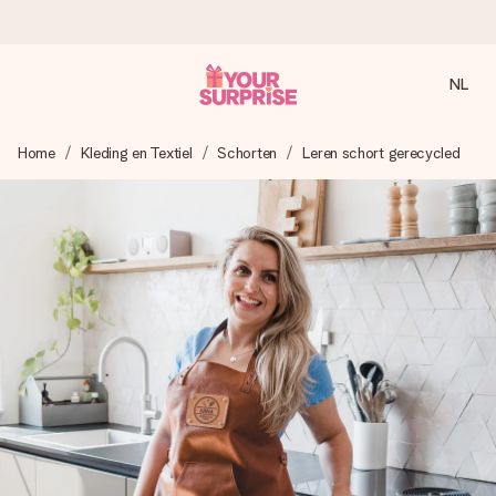
NL
Voor 16:00 besteld, vandaag verzonden
Home
Kleding en Textiel
Schorten
Leren schort gerecycled
We maken jouw cadeau met zorg en zorgen dat het
razendsnel onderweg is - zodat jij kunt geven op precies
het juiste moment, wanneer het het meeste betekent.
4,8 (gebaseerd op +8.000 reviews)
Onze cadeaus worden gewaardeerd. Klanten beoordelen
ons met een 4,7 op Google Reviews
Gratis wenskaartje
Je maakt in een paar stappen iets unieks – met haar naam,