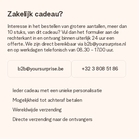
creditcard of handmatige overboeking. Hou bij handmatige
overboeking wel rekening met 3 dagen extra levertijd van je
Zakelijk cadeau?
cadeau.
Interesse in het bestellen van grotere aantallen, meer dan
Cadeau ontvangen
10 stuks, van dit cadeau? Vul dan het formulier aan de
rechterkant in en ontvang binnen uiterlijk 24 uur een
Wat als het cadeau toch niet helemaal naar mijn zin is?
offerte. We zijn direct bereikbaar via b2b@yoursurprise.nl
We vinden het erg vervelend als je cadeau niet naar wens is
en op werkdagen telefonisch van 08.30 - 17.00 uur.
geleverd. Je kunt hiervoor contact opnemen met onze
klantenservice, zij helpen je graag bij het vinden van een
passende oplossing.
b2b@yoursurprise.be
+32 3 808 51 86
Wordt de factuur met de bestelling meegestuurd?
Er wordt geen factuur meegestuurd bij je bestelling. Je
ontvangt deze bij de bevestiging van de verzending en je kunt
Ieder cadeau met een unieke personalisatie
deze ook altijd terugvinden in jouw MySurprise. Je kunt dus
gerust het cadeau gelijk bij de ontvanger laten afleveren, zo is
Mogelijkheid tot achteraf betalen
het echt een verrassing!
Wereldwijde verzending
Directe verzending naar de ontvangers