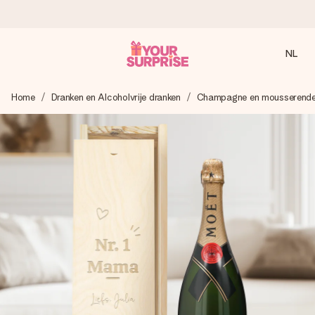
NL
Voor 16:00 besteld, vandaag verzonden
Home
Dranken en Alcoholvrije dranken
Champagne en mousserende
We maken jouw cadeau met zorg en zorgen dat het
razendsnel onderweg is - zodat jij kunt geven op precies
het juiste moment, wanneer het het meeste betekent.
4,8 (gebaseerd op +8.000 reviews)
Onze cadeaus worden gewaardeerd. Klanten beoordelen
ons met een 4,7 op Google Reviews
Gratis wenskaartje
Je maakt in een paar stappen iets unieks – met haar naam,