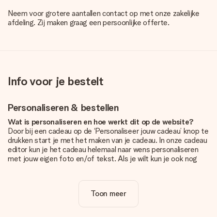
Neem voor grotere aantallen contact op met onze zakelijke
afdeling. Zij maken graag een persoonlijke offerte.
Info voor je bestelt
Personaliseren & bestellen
Wat is personaliseren en hoe werkt dit op de website?
Door bij een cadeau op de ‘Personaliseer jouw cadeau’ knop te
drukken start je met het maken van je cadeau. In onze cadeau
editor kun je het cadeau helemaal naar wens personaliseren
met jouw eigen foto en/of tekst. Als je wilt kun je ook nog
kiezen voor een tof design om je unieke cadeau helemaal af
te maken.
Toon meer
Is personalisatie in de prijs inbegrepen?
De prijs die op de website wordt getoond is inclusief de
personalisatie van jouw cadeau. Wel zo duidelijk!