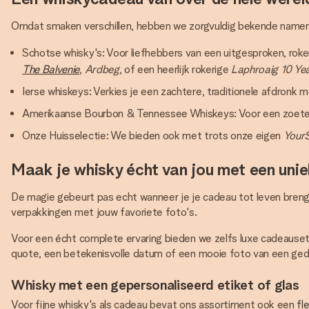
Omdat smaken verschillen, hebben we zorgvuldig bekende namen v
Schotse whisky's: Voor liefhebbers van een uitgesproken, rokeri
The Balvenie
,
Ardbeg
, of een heerlijk rokerige
Laphroaig 10 Ye
Ierse whiskeys: Verkies je een zachtere, traditionele afdronk
Amerikaanse Bourbon & Tennessee Whiskeys: Voor een zoeter pr
Onze Huisselectie: We bieden ook met trots onze eigen
YourS
Maak je whisky écht van jou met een unie
De magie gebeurt pas echt wanneer je je cadeau tot leven brengt
verpakkingen met jouw favoriete foto's.
Voor een écht complete ervaring bieden we zelfs luxe cadeauset
quote, een betekenisvolle datum of een mooie foto van een gedee
Whisky met een gepersonaliseerd etiket of glas
Voor fijne whisky's als cadeau bevat ons assortiment ook een
fl