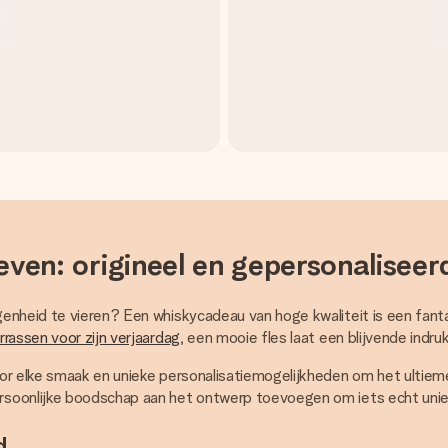
ven: origineel en gepersonaliseer
genheid te vieren? Een whiskycadeau van hoge kwaliteit is een fa
errassen voor zijn verjaardag
, een mooie fles laat een blijvende indruk
oor elke smaak en unieke personalisatiemogelijkheden om het ultie
rsoonlijke boodschap aan het ontwerp toevoegen om iets echt uni
d