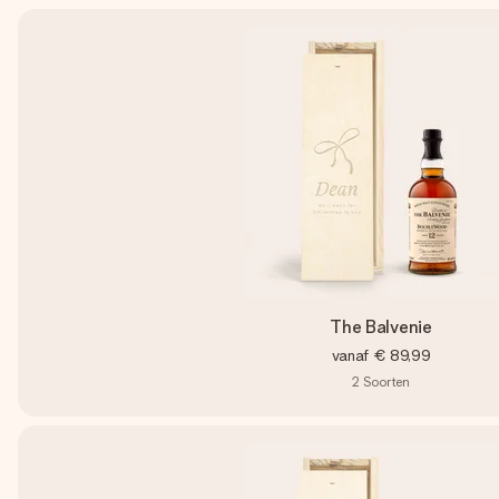
The Balvenie
vanaf
€ 89,99
2
Soorten