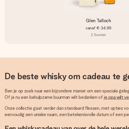
Glen Talloch
vanaf
€ 34,99
2
Soorten
De beste whisky om cadeau te ge
Ben je op zoek naar een bijzondere manier om een speciale gele
Of je nu een behulpzame buurman wilt bedanken of
je opa wilt v
Onze collectie gaat verder dan standaard flessen, met opties v
eenvoudig een unieke naam, een betekenisvolle datum of een pe
Een whiskycadeau van over de hele werel