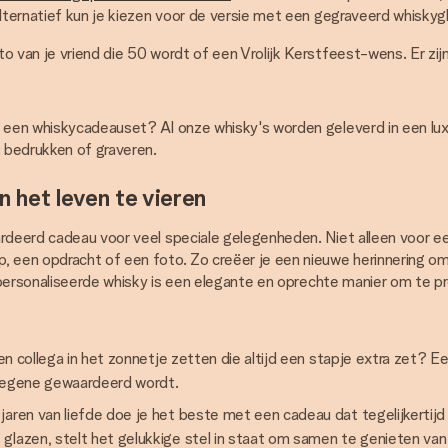
 alternatief kun je kiezen voor de versie met een gegraveerd whisky
 van je vriend die 50 wordt of een Vrolijk Kerstfeest-wens. Er zijn
r een whiskycadeauset? Al onze whisky's worden geleverd in een luxe
: bedrukken of graveren.
n het leven te vieren
ardeerd cadeau voor veel speciale gelegenheden. Niet alleen voor e
p, een opdracht of een foto. Zo creëer je een nieuwe herinnering o
 gepersonaliseerde whisky is een elegante en oprechte manier om te
een collega in het zonnetje zetten die altijd een stapje extra zet? E
diegene gewaardeerd wordt.
jaren van liefde doe je het beste met een cadeau dat tegelijkerti
lazen, stelt het gelukkige stel in staat om samen te genieten van 