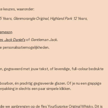
ke keuzes, waaronder:
5 Years
,
Glenmorangie Original
,
Highland Park 12 Years
,
ameson
.
les
Jack Daniel's
of
Gentleman Jack
.
e personalisatiemogelijkheden.
n, gegraveerd met jouw tekst, of levendige, full-colour bedrukte
bourbon, én prachtig gegraveerde glazen. Of je nu een grappige
pakking in slechts een paar simpele klikken.
, die we aanbrengen op de fles YourSurprise Original Whisky. Dit is