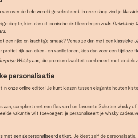
an over de hele wereld geselecteerd. In onze shop vind je klassie
ge diepte, kies dan uit iconische distilleerderijen zoals
Dalwhinnie 1
ars
.
 met een rijke en krachtige smaak? Verras ze dan met een
klassieke
J
ofiel, rijk aan eiken- en vanilletonen, kies dan voor een
tijdloze f
urprise Whisky
aan, die premium kwaliteit combineert met eindeloz
ke personalisatie
 in onze online editor! Je kunt kiezen tussen elegante houten kiste
s aan, compleet met een fles van hun favoriete Schotse whisky of 
lde vakantie wilt toevoegen: je personaliseert je whisky cadeauver
es met een gepersonaliseerd etiket
. Je kiest zelf de personalisatie