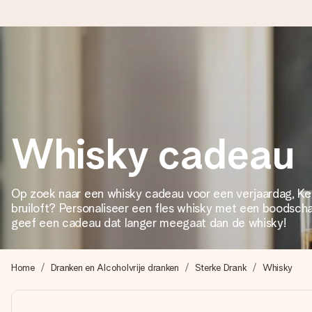
Voor 16:00 besteld, vandaag verzonden
We maken jouw cadeau met zorg en zorgen dat het razendsnel 
Whisky cadeau
4,8 (gebaseerd op +8.000 reviews)
Onze cadeaus worden gewaardeerd. Klanten beoordelen ons 
Op zoek naar een whisky cadeau voor een verjaardag, Ker
bruiloft? Personaliseer een fles whisky met een boodscha
geef een cadeau dat langer meegaat dan de whisky!
Gratis wenskaartje
Je maakt in een paar stappen iets unieks – met haar naam, ju
Home
Dranken en Alcoholvrije dranken
Sterke Drank
Whisky