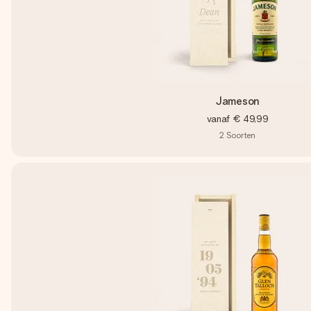
Jameson
vanaf
€ 49,99
2
Soorten