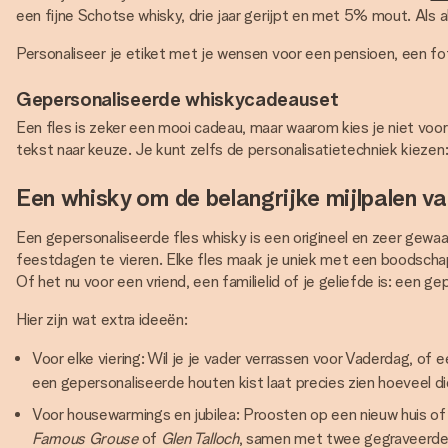
een fijne Schotse whisky, drie jaar gerijpt en met 5% mout. Als
Personaliseer je etiket met je wensen voor een pensioen, een foto
Gepersonaliseerde whiskycadeauset
Een fles is zeker een mooi cadeau, maar waarom kies je niet voo
tekst naar keuze. Je kunt zelfs de personalisatietechniek kiezen
Een whisky om de belangrijke mijlpalen va
Een gepersonaliseerde fles whisky is een origineel en zeer gewa
feestdagen te vieren. Elke fles maak je uniek met een boodscha
Of het nu voor een vriend, een familielid of je geliefde is: een
Hier zijn wat extra ideeën:
Voor elke viering: Wil je je vader verrassen voor Vaderdag, of 
een gepersonaliseerde houten kist laat precies zien hoeveel 
Voor housewarmings en jubilea: Proosten op een nieuw huis of 
Famous Grouse
of
Glen Talloch
, samen met twee gegraveerde g