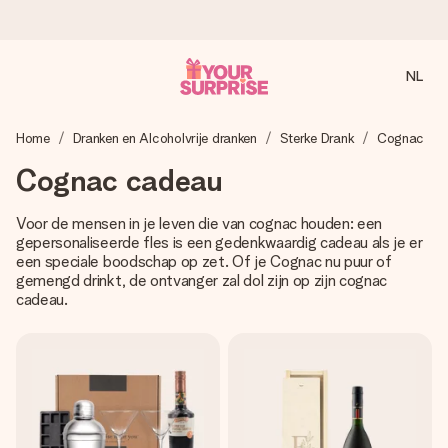
NL
Voor 16:00 besteld, vandaag verzonden
Home
Dranken en Alcoholvrije dranken
Sterke Drank
Cognac
We maken jouw cadeau met zorg en zorgen dat het
razendsnel onderweg is - zodat jij kunt geven op precies
Cognac cadeau
het juiste moment, wanneer het het meeste betekent.
Voor de mensen in je leven die van cognac houden: een
gepersonaliseerde fles is een gedenkwaardig cadeau als je er
een speciale boodschap op zet. Of je Cognac nu puur of
4,8 (gebaseerd op +8.000 reviews)
gemengd drinkt, de ontvanger zal dol zijn op zijn cognac
Onze cadeaus worden gewaardeerd. Klanten beoordelen
cadeau.
ons met een 4,7 op Google Reviews
Gratis wenskaartje
Je maakt in een paar stappen iets unieks – met haar naam,