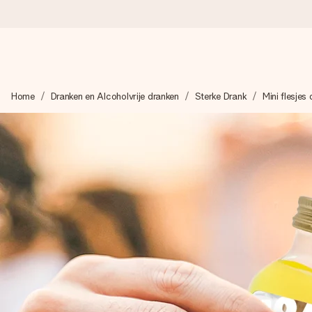
Voor 16:00 besteld, vandaag verzonden
Home
Dranken en Alcoholvrije dranken
Sterke Drank
Mini flesjes
We maken jouw cadeau met zorg en zorgen dat het razendsnel 
4,8 (gebaseerd op +8.000 reviews)
Onze cadeaus worden gewaardeerd. Klanten beoordelen ons 
Gratis wenskaartje
Je maakt in een paar stappen iets unieks – met haar naam, ju