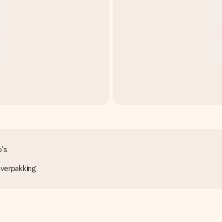
o's
uverpakking