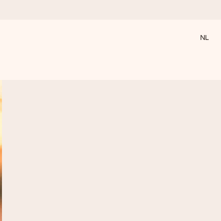
NL
 wanneer het het meeste betekent.
 aandacht voor het moment.