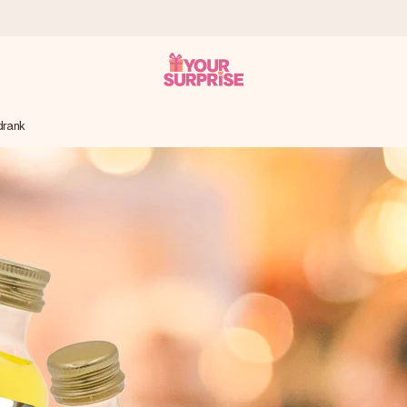
 drank
onderweg is - zodat jij kunt geven op precies het juiste moment,
met een 4,7 op Google Reviews
llie foto of een boodschap die raakt. Zonder gedoe, maar met alle