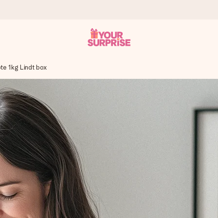
te 1kg Lindt box
onderweg is - zodat jij kunt geven op precies het juiste moment,
met een 4,7 op Google Reviews
llie foto of een boodschap die raakt. Zonder gedoe, maar met alle