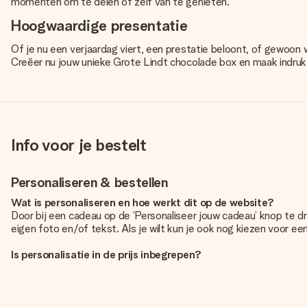
momenten om te delen of zelf van te genieten.
Hoogwaardige presentatie
Of je nu een verjaardag viert, een prestatie beloont, of gewoon 
Creëer nu jouw unieke Grote Lindt chocolade box en maak indruk 
Info voor je bestelt
Personaliseren & bestellen
Wat is personaliseren en hoe werkt dit op de website?
Door bij een cadeau op de ‘Personaliseer jouw cadeau’ knop te d
eigen foto en/of tekst. Als je wilt kun je ook nog kiezen voor e
Is personalisatie in de prijs inbegrepen?
De prijs die op de website wordt getoond is inclusief de personali
Hoe weet ik of mijn foto van de juiste kwaliteit is?
We willen er zeker van zijn dat je helemaal blij bent met je cadea