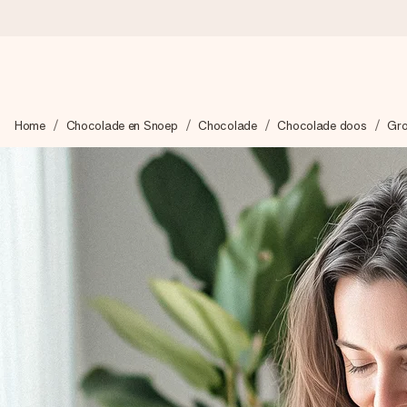
Voor 16:00 besteld, vandaag verzonden
Home
Chocolade en Snoep
Chocolade
Chocolade doos
Gro
We maken jouw cadeau met zorg en zorgen dat het razendsnel 
4,8 (gebaseerd op +8.000 reviews)
Onze cadeaus worden gewaardeerd. Klanten beoordelen ons 
Gratis wenskaartje
Je maakt in een paar stappen iets unieks – met haar naam, ju