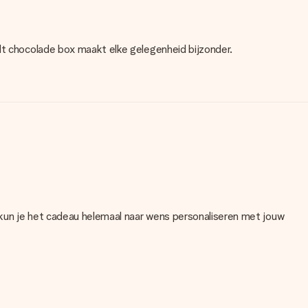
ndt chocolade box maakt elke gelegenheid bijzonder.
 kun je het cadeau helemaal naar wens personaliseren met jouw
. Als je niet zeker bent over de kwaliteit van je foto, neem dan