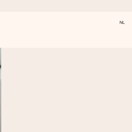
NL
 wanneer het het meeste betekent.
 aandacht voor het moment.