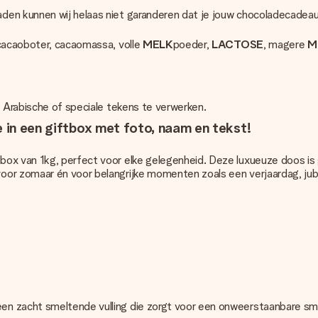
aden kunnen wij helaas niet garanderen dat je jouw chocoladecade
 cacaoboter, cacaomassa, volle
MELK
poeder,
LACTOSE
, magere
M
, Arabische of speciale tekens te verwerken.
e in een giftbox met foto, naam en tekst!
box van 1kg, perfect voor elke gelegenheid. Deze luxueuze doos is
oor zomaar én voor belangrijke momenten zoals een verjaardag, jub
en zacht smeltende vulling die zorgt voor een onweerstaanbare sm