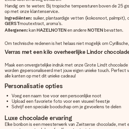
Handig om te weten: Bij tropische temperaturen boven de 25 gr
op met onze klantenservice.
Ingrediënten:
suiker, plantaardige vetten (kokosnoot, palmpit),
GERST
moutextract, aroma's.
Allergenen:
kan
HAZELNOTEN
en andere
NOTEN
bevatten.
Om technische redenen is het helaas niet mogelijk om Cyrillische
Verras met een kilo overheerlijke Lindor chocolad
Maak een onvergetelijke indruk met onze Grote Lindt chocolade 
worden gepersonaliseerd met jouw eigen unieke touch. Perfect v
alle kanten op met dit unieke cadeau!
Personalisatie opties
Voeg een naam toe voor een persoonlijke noot
Upload een favoriete foto voor een visueel feestje
Schrijf een speciale boodschap om je gevoelens te delen
Luxe chocolade ervaring
Elke bonbon is een meesterwerk van Zwitserse chocolade, met e