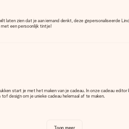
wilt laten zien dat je aan iemand denkt, deze gepersonaliseerde Li
met een persoonlijk tintje!
rukken start je met het maken van je cadeau. In onze cadeau editor
en tof design om je unieke cadeau helemaal af te maken.
satie van jouw cadeau. Wel zo duidelijk!
Toon meer
u. Daarom is het belangrijk om foto's van hoge kwaliteit te gebruiken