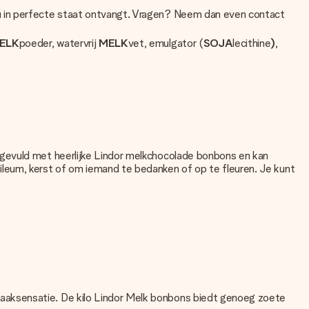
au in perfecte staat ontvangt. Vragen? Neem dan even contact
ELK
poeder, watervrij
MELK
vet, emulgator (
SOJA
lecithine
)
,
 gevuld met heerlijke Lindor melkchocolade bonbons en kan
ileum, kerst of om iemand te bedanken of op te fleuren. Je kunt
aaksensatie. De kilo Lindor Melk bonbons biedt genoeg zoete