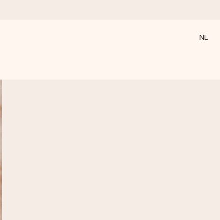
NL
 wanneer het het meeste betekent.
 aandacht voor het moment.