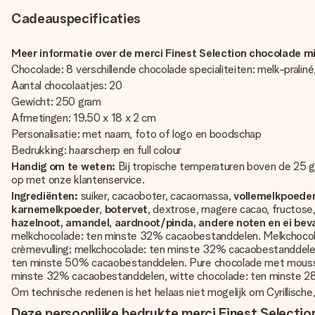
Cadeauspecificaties
Meer informatie over de merci Finest Selection chocolade m
Chocolade: 8 verschillende chocolade specialiteiten: melk-pral
Aantal chocolaatjes: 20
Gewicht: 250 gram
Afmetingen: 19.50 x 18 x 2 cm
Personalisatie: met naam, foto of logo en boodschap
Bedrukking: haarscherp en full colour
Handig om te weten:
Bij tropische temperaturen boven de 25 g
op met onze klantenservice.
Ingrediënten:
suiker, cacaoboter, cacaomassa,
vollemelkpoede
karnemelkpoeder
,
botervet
, dextrose, magere cacao, fructose,
hazelnoot, amandel, aardnoot/pinda, andere noten en ei bev
melkchocolade: ten minste 32% cacaobestanddelen. Melkchocol
crèmevulling; melkchocolade: ten minste 32% cacaobestanddele
ten minste 50% cacaobestanddelen. Pure chocolade met mousse
minste 32% cacaobestanddelen, witte chocolade: ten minste 
Om technische redenen is het helaas niet mogelijk om Cyrillische
Deze persoonlijke bedrukte merci Finest Selection