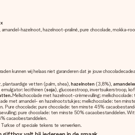
ix
iné, amandel-hazelnoot, hazelnoot-praliné, pure chocolade, mokka-
raden kunnen wij helaas niet garanderen dat je jouw chocoladecad
r
, plantaardige vetten (palm, shea),
hazelnoten
(3,8%),
amandel
 emulgator: lecithinen (
soja
), glucosestroop, invertsuikerstroop, ko
atten.
Melkchocolade met hazelnoot-crèmevulling; melkchocolade:
ade met amandel- en hazelnootstukjes; melkchocolade: ten minst
n. Pure chocolade; pure chocolade: ten minste 45% cacaobestandd
vulling; pure chocolade: ten minste 50% cacaobestanddelen. Wi
28% cacaobestanddelen.
, Turkse of speciale tekens te verwerken.
 giftbox valt bij iedereen in de smaak