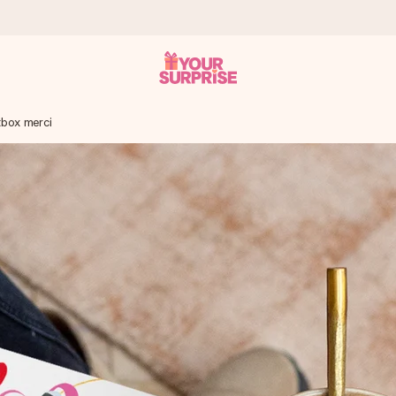
tbox merci
onderweg is - zodat jij kunt geven op precies het juiste moment,
met een 4,7 op Google Reviews
llie foto of een boodschap die raakt. Zonder gedoe, maar met alle