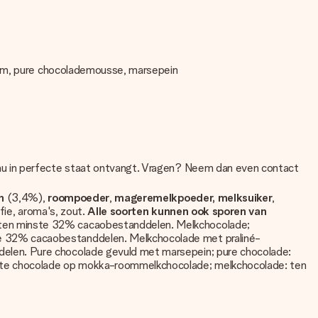
room, pure chocolademousse, marsepein
eau in perfecte staat ontvangt. Vragen? Neem dan even contact
en
(3,4%),
roompoeder
,
mageremelkpoeder, melksuiker
,
ffie, aroma's, zout.
Alle soorten kunnen ook sporen van
 ten minste 32% cacaobestanddelen. Melkchocolade;
e 32% cacaobestanddelen. Melkchocolade met praliné-
elen. Pure chocolade gevuld met marsepein; pure chocolade:
tte chocolade op mokka-roommelkchocolade; melkchocolade: ten