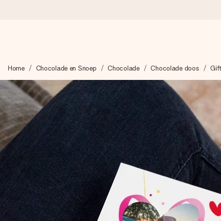
Voor 16:00 besteld, vandaag verzonden
Home
Chocolade en Snoep
Chocolade
Chocolade doos
Gif
We maken jouw cadeau met zorg en zorgen dat het razendsnel 
4,8 (gebaseerd op +8.000 reviews)
Onze cadeaus worden gewaardeerd. Klanten beoordelen ons 
Gratis wenskaartje
Je maakt in een paar stappen iets unieks – met haar naam, ju