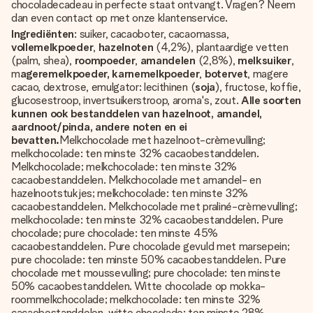
chocoladecadeau in perfecte staat ontvangt. Vragen? Neem
dan even contact op met onze klantenservice.
Ingrediënten
: suiker, cacaoboter, cacaomassa,
vollemelkpoeder
,
hazelnoten
(4,2%), plantaardige vetten
(palm, shea),
roompoeder
,
amandelen
(2,8%),
melksuiker
,
m
ageremelkpoeder, karnemelkpoeder
,
botervet
, magere
cacao, dextrose, emulgator: lecithinen (
soja
), fructose, koffie,
glucosestroop, invertsuikerstroop, aroma's, zout.
Alle soorten
kunnen ook bestanddelen van hazelnoot, amandel,
aardnoot/pinda, andere noten en ei
bevatten.
Melkchocolade met hazelnoot-crèmevulling;
melkchocolade: ten minste 32% cacaobestanddelen.
Melkchocolade; melkchocolade: ten minste 32%
cacaobestanddelen. Melkchocolade met amandel- en
hazelnootstukjes; melkchocolade: ten minste 32%
cacaobestanddelen. Melkchocolade met praliné-crèmevulling;
melkchocolade: ten minste 32% cacaobestanddelen. Pure
chocolade; pure chocolade: ten minste 45%
cacaobestanddelen. Pure chocolade gevuld met marsepein;
pure chocolade: ten minste 50% cacaobestanddelen. Pure
chocolade met moussevulling; pure chocolade: ten minste
50% cacaobestanddelen. Witte chocolade op mokka-
roommelkchocolade; melkchocolade: ten minste 32%
cacaobestanddelen, witte chocolade: ten minste 28%