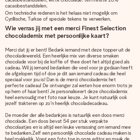
cacaobestanddelen.
Om technische redenen is het helaas niet mogelijk om
Cyrillische, Turkse of speciale tekens te verwerken.
Wie verras jij met een merci Finest Selection
chocolademix met persoonlijke kaart?
Merci dat jij er bent! Bedank iemand met deze topper uit de
chocoladewereld. Een heerlijke mix van diverse smaken
chocolade voor bij de koffie of thee doet het altijd goed als
cadeau. Wil jij iemand bedanken die veel voor je gedaan heeft
de afgelopen tijd of doe je dit aan iemand cadeau die heel
speciaal voor jou is! Dan is de merci chocolademix het
perfecte cadeau! De ontvanger zal weten hoe enorm trots je
op hem of haar bent! Je personaliseert deze chocolademix
heel eenvoudig met foto naar keuze. Je kunt natuurlijk ook
jezelf trakteren op zo'n heerlijk chocoladecadeau.
De moeder der alle bedankjes is natuurlijk een doos merci
chocolade. Een doos bevat 54 per stuk verpakte
chocolaatjes en is altijd een leuke verrassing om iemand mee
te bedanken.Zelf een persoonlijk chocolade cadeau maken is
heel makkelijk. Voeg een foto toe in onze editor en maak de