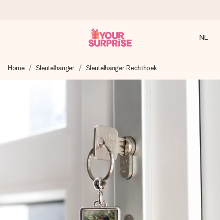
NL
Voor 16:00 besteld, vandaag verzonden
Home
Sleutelhanger
Sleutelhanger Rechthoek
We maken jouw cadeau met zorg en zorgen dat het
razendsnel onderweg is - zodat jij kunt geven op precies
het juiste moment, wanneer het het meeste betekent.
4,8 (gebaseerd op +8.000 reviews)
Onze cadeaus worden gewaardeerd. Klanten beoordelen
ons met een 4,7 op Google Reviews
Gratis wenskaartje
Je maakt in een paar stappen iets unieks – met haar naam,