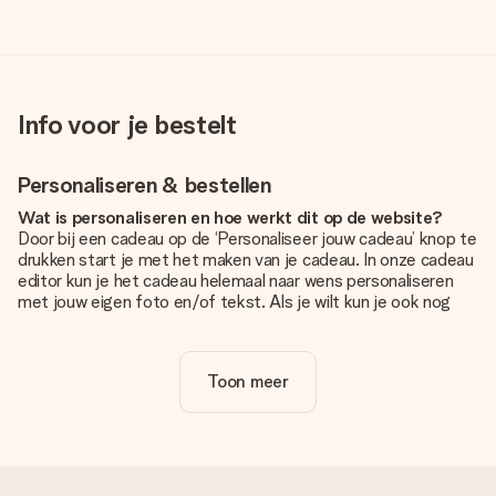
Info voor je bestelt
Personaliseren & bestellen
Wat is personaliseren en hoe werkt dit op de website?
Door bij een cadeau op de ‘Personaliseer jouw cadeau’ knop te
drukken start je met het maken van je cadeau. In onze cadeau
editor kun je het cadeau helemaal naar wens personaliseren
met jouw eigen foto en/of tekst. Als je wilt kun je ook nog
kiezen voor een tof design om je unieke cadeau helemaal af
te maken.
Toon meer
Is personalisatie in de prijs inbegrepen?
De prijs die op de website wordt getoond is inclusief de
personalisatie van jouw cadeau. Wel zo duidelijk!
Hoe weet ik of mijn foto van de juiste kwaliteit is?
We willen er zeker van zijn dat je helemaal blij bent met je