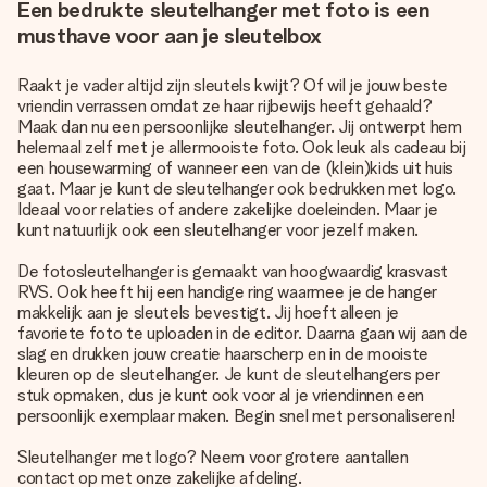
Een bedrukte sleutelhanger met foto is een
musthave voor aan je sleutelbox
Raakt je vader altijd zijn sleutels kwijt? Of wil je jouw beste
vriendin verrassen omdat ze haar rijbewijs heeft gehaald?
Maak dan nu een persoonlijke sleutelhanger. Jij ontwerpt hem
helemaal zelf met je allermooiste foto. Ook leuk als cadeau bij
een housewarming of wanneer een van de (klein)kids uit huis
gaat. Maar je kunt de sleutelhanger ook bedrukken met logo.
Ideaal voor relaties of andere zakelijke doeleinden. Maar je
kunt natuurlijk ook een sleutelhanger voor jezelf maken.
De fotosleutelhanger is gemaakt van hoogwaardig krasvast
RVS. Ook heeft hij een handige ring waarmee je de hanger
makkelijk aan je sleutels bevestigt. Jij hoeft alleen je
favoriete foto te uploaden in de editor. Daarna gaan wij aan de
slag en drukken jouw creatie haarscherp en in de mooiste
kleuren op de sleutelhanger. Je kunt de sleutelhangers per
stuk opmaken, dus je kunt ook voor al je vriendinnen een
persoonlijk exemplaar maken. Begin snel met personaliseren!
Sleutelhanger met logo? Neem voor grotere aantallen
contact op met onze zakelijke afdeling.