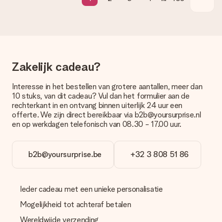
levering. Per cadeau worden de mogelijke leveropties
weergegeven op de artikelpagina. Het cadeau dat je wilt
bestellen wordt verstuurd als pakketpost of als
brievenbuspakje. Wil je weten of je een pakketje of
brievenbus stuk mag verwachten, neem dan even contact op
met onze klantenservice.
Zakelijk cadeau?
Betalen
Interesse in het bestellen van grotere aantallen, meer dan
Hoe kan ik mijn bestelling betalen?
10 stuks, van dit cadeau? Vul dan het formulier aan de
Wij bieden de volgende betaalmethodes aan: iDeal, Paypal,
rechterkant in en ontvang binnen uiterlijk 24 uur een
creditcard of handmatige overboeking. Hou bij handmatige
offerte. We zijn direct bereikbaar via b2b@yoursurprise.nl
overboeking wel rekening met 3 dagen extra levertijd van je
en op werkdagen telefonisch van 08.30 - 17.00 uur.
cadeau.
Cadeau ontvangen
b2b@yoursurprise.be
+32 3 808 51 86
Wat als het cadeau toch niet helemaal naar mijn zin is?
We vinden het erg vervelend als je cadeau niet naar wens is
geleverd. Je kunt hiervoor contact opnemen met onze
Ieder cadeau met een unieke personalisatie
klantenservice, zij helpen je graag bij het vinden van een
passende oplossing.
Mogelijkheid tot achteraf betalen
Wordt de factuur met de bestelling meegestuurd?
Wereldwijde verzending