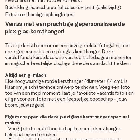
Personalisatie: met foto en/of tekst
Bedrukking: haarscherpe full colour uv-print (enkelzijdig)
Extra: met handige ophanglintjes
Verras met een prachtige gepersonaliseerde
plexiglas kersthanger!
Tover je kerstboom om in een onvergetelijke fotogalerij met
onze gepersonaliseerde plexiglas kersthanger. Deze
verbluffende kerstdecoratie verandert alledaagse momenten
in magische feestelijke displays die ieders aandacht trekken.
Altijd een glimlach
Elke hoogwaardige ronde kersthanger (diameter 7,4 cm), is
klaar om je schitterende ontwerp te showen. Voeg een foto
toe van een mooi moment, laat je favoriete vakantiefoto zien
of ga voor een foto met een feestelijke boodschap - jouw
boom, jouw regels!
Eigenschappen die deze plexiglass kersthanger speciaal
maken
- Voeg je foto en/of boodschap toe om je kersthanger
helemaal eigen te maken