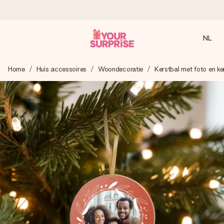
NL
Voor 16:00 besteld, vandaag verzonden
Home
Huis accessoires
Woondecoratie
Kerstbal met foto en ke
We maken jouw cadeau met zorg en zorgen dat het
razendsnel onderweg is - zodat jij kunt geven op precies
het juiste moment, wanneer het het meeste betekent.
4,8 (gebaseerd op +8.000 reviews)
Onze cadeaus worden gewaardeerd. Klanten beoordelen
ons met een 4,7 op Google Reviews
Gratis wenskaartje
Je maakt in een paar stappen iets unieks – met haar naam,