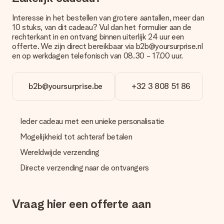
met onze klantenservice.
Interesse in het bestellen van grotere aantallen, meer dan
10 stuks, van dit cadeau? Vul dan het formulier aan de
Betalen
rechterkant in en ontvang binnen uiterlijk 24 uur een
Hoe kan ik mijn bestelling betalen?
offerte. We zijn direct bereikbaar via b2b@yoursurprise.nl
Wij bieden de volgende betaalmethodes aan: iDeal, Paypal,
en op werkdagen telefonisch van 08.30 - 17.00 uur.
creditcard of handmatige overboeking. Hou bij handmatige
overboeking wel rekening met 3 dagen extra levertijd van je
cadeau.
b2b@yoursurprise.be
+32 3 808 51 86
Cadeau ontvangen
Wat als het cadeau toch niet helemaal naar mijn zin is?
Ieder cadeau met een unieke personalisatie
We vinden het erg vervelend als je cadeau niet naar wens is
geleverd. Je kunt hiervoor contact opnemen met onze
Mogelijkheid tot achteraf betalen
klantenservice, zij helpen je graag bij het vinden van een
Wereldwijde verzending
passende oplossing.
Directe verzending naar de ontvangers
Wordt de factuur met de bestelling meegestuurd?
Er wordt geen factuur meegestuurd bij je bestelling. Je
ontvangt deze bij de bevestiging van de verzending en je kunt
Vraag hier een offerte aan
deze ook altijd terugvinden in jouw MySurprise. Je kunt dus
gerust het cadeau gelijk bij de ontvanger laten afleveren, zo is
het echt een verrassing!