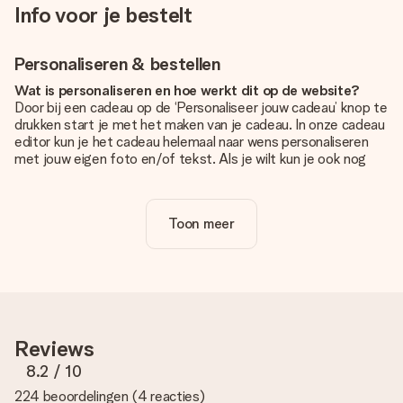
Info voor je bestelt
Personaliseren & bestellen
Wat is personaliseren en hoe werkt dit op de website?
Door bij een cadeau op de ‘Personaliseer jouw cadeau’ knop te
drukken start je met het maken van je cadeau. In onze cadeau
editor kun je het cadeau helemaal naar wens personaliseren
met jouw eigen foto en/of tekst. Als je wilt kun je ook nog
kiezen voor een tof design om je unieke cadeau helemaal af
te maken.
Toon meer
Is personalisatie in de prijs inbegrepen?
De prijs die op de website wordt getoond is inclusief de
personalisatie van jouw cadeau. Wel zo duidelijk!
Hoe weet ik of mijn foto van de juiste kwaliteit is?
We willen er zeker van zijn dat je helemaal blij bent met je
cadeau. Daarom is het belangrijk om foto's van hoge kwaliteit
Reviews
te gebruiken. Als je niet zeker bent over de kwaliteit van je
foto, neem dan contact op met onze klantenservice en stuur
8.2
/ 10
je foto mee met het cadeau dat je wilt bestellen. Zij kunnen
224 beoordelingen
(
4 reacties
)
de kwaliteit dan voor je controleren!