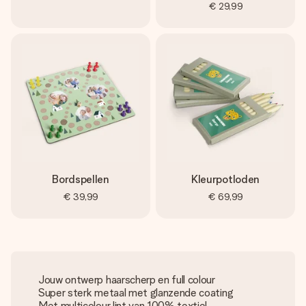
€ 29,99
Bordspellen
Kleurpotloden
€ 39,99
€ 69,99
Jouw ontwerp haarscherp en full colour
Super sterk metaal met glanzende coating
Met multicolour lint van 100% textiel