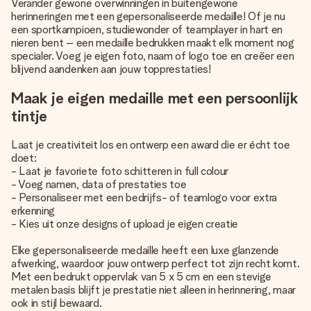
Verander gewone overwinningen in buitengewone
herinneringen met een gepersonaliseerde medaille! Of je nu
een sportkampioen, studiewonder of teamplayer in hart en
nieren bent – een medaille bedrukken maakt elk moment nog
specialer. Voeg je eigen foto, naam of logo toe en creëer een
blijvend aandenken aan jouw topprestaties!
Maak je eigen medaille met een persoonlijk
tintje
Laat je creativiteit los en ontwerp een award die er écht toe
doet:
- Laat je favoriete foto schitteren in full colour
- Voeg namen, data of prestaties toe
- Personaliseer met een bedrijfs- of teamlogo voor extra
erkenning
- Kies uit onze designs of upload je eigen creatie
Elke gepersonaliseerde medaille heeft een luxe glanzende
afwerking, waardoor jouw ontwerp perfect tot zijn recht komt.
Met een bedrukt oppervlak van 5 x 5 cm en een stevige
metalen basis blijft je prestatie niet alleen in herinnering, maar
ook in stijl bewaard.