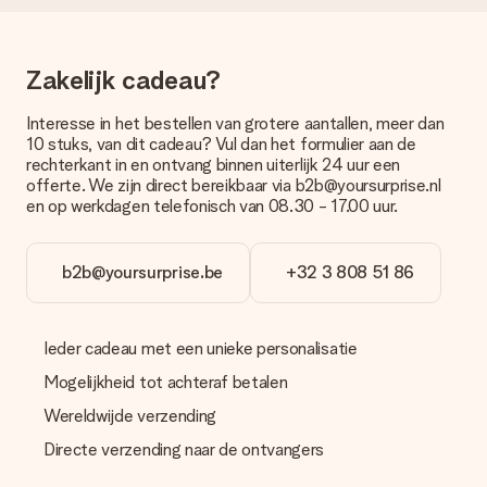
bestellen wordt verstuurd als pakketpost of als
brievenbuspakje. Wil je weten of je een pakketje of
brievenbus stuk mag verwachten, neem dan even contact op
met onze klantenservice.
Zakelijk cadeau?
Betalen
Interesse in het bestellen van grotere aantallen, meer dan
10 stuks, van dit cadeau? Vul dan het formulier aan de
Hoe kan ik mijn bestelling betalen?
rechterkant in en ontvang binnen uiterlijk 24 uur een
Wij bieden de volgende betaalmethodes aan: iDeal, Paypal,
offerte. We zijn direct bereikbaar via b2b@yoursurprise.nl
creditcard of handmatige overboeking. Hou bij handmatige
en op werkdagen telefonisch van 08.30 - 17.00 uur.
overboeking wel rekening met 3 dagen extra levertijd van je
cadeau.
b2b@yoursurprise.be
+32 3 808 51 86
Cadeau ontvangen
Wat als het cadeau toch niet helemaal naar mijn zin is?
We vinden het erg vervelend als je cadeau niet naar wens is
Ieder cadeau met een unieke personalisatie
geleverd. Je kunt hiervoor contact opnemen met onze
klantenservice, zij helpen je graag bij het vinden van een
Mogelijkheid tot achteraf betalen
passende oplossing.
Wereldwijde verzending
Wordt de factuur met de bestelling meegestuurd?
Directe verzending naar de ontvangers
Er wordt geen factuur meegestuurd bij je bestelling. Je
ontvangt deze bij de bevestiging van de verzending en je kunt