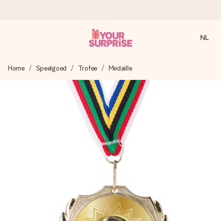
NL
Voor 16:00 besteld, vandaag verzonden
Home
Speelgoed
Trofee
Medaille
We maken jouw cadeau met zorg en zorgen dat het
razendsnel onderweg is - zodat jij kunt geven op precies
het juiste moment, wanneer het het meeste betekent.
4,8 (gebaseerd op +8.000 reviews)
Onze cadeaus worden gewaardeerd. Klanten beoordelen
ons met een 4,7 op Google Reviews
Gratis wenskaartje
Je maakt in een paar stappen iets unieks – met haar naam,