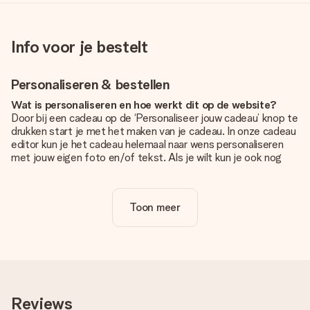
Info voor je bestelt
Personaliseren & bestellen
Wat is personaliseren en hoe werkt dit op de website?
Door bij een cadeau op de ‘Personaliseer jouw cadeau’ knop te
drukken start je met het maken van je cadeau. In onze cadeau
editor kun je het cadeau helemaal naar wens personaliseren
met jouw eigen foto en/of tekst. Als je wilt kun je ook nog
kiezen voor een tof design om je unieke cadeau helemaal af
te maken.
Toon meer
Is personalisatie in de prijs inbegrepen?
De prijs die op de website wordt getoond is inclusief de
personalisatie van jouw cadeau. Wel zo duidelijk!
Hoe weet ik of mijn foto van de juiste kwaliteit is?
We willen er zeker van zijn dat je helemaal blij bent met je
cadeau. Daarom is het belangrijk om foto's van hoge kwaliteit
Reviews
te gebruiken. Als je niet zeker bent over de kwaliteit van je