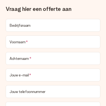
deze ook altijd terugvinden in jouw MySurprise. Je kunt dus
gerust het cadeau gelijk bij de ontvanger laten afleveren, zo is
Vraag hier een offerte aan
het echt een verrassing!
Bedrijfsnaam
Voornaam
Achternaam
Jouw e-mail
Jouw telefoonnummer