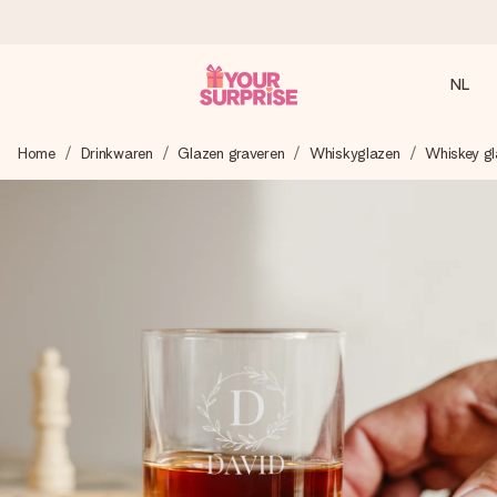
NL
Voor 16:00 besteld, vandaag verzonden
Home
Drinkwaren
Glazen graveren
Whiskyglazen
Whiskey gl
We maken jouw cadeau met zorg en zorgen dat het
razendsnel onderweg is - zodat jij kunt geven op precies
het juiste moment, wanneer het het meeste betekent.
4,8 (gebaseerd op +8.000 reviews)
Onze cadeaus worden gewaardeerd. Klanten beoordelen
ons met een 4,7 op Google Reviews
Gratis wenskaartje
Je maakt in een paar stappen iets unieks – met haar naam,