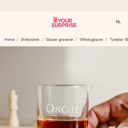
NL
Voor 16:00 besteld, vandaag verzonden
Home
Drinkwaren
Glazen graveren
Whiskyglazen
Tumbler G
We maken jouw cadeau met zorg en zorgen dat het
razendsnel onderweg is - zodat jij kunt geven op precies
het juiste moment, wanneer het het meeste betekent.
4,8 (gebaseerd op +8.000 reviews)
Onze cadeaus worden gewaardeerd. Klanten beoordelen
ons met een 4,7 op Google Reviews
Gratis wenskaartje
Je maakt in een paar stappen iets unieks – met haar naam,