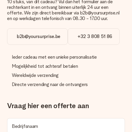
10 stuks, van dit cadeau? Vul dan het formulier aan de
Je kunt kiezen uit een normale snelle levering, of een express
rechterkant in en ontvang binnen uiterlijk 24 uur een
levering. Per cadeau worden de mogelijke leveropties
offerte. We zijn direct bereikbaar via b2b@yoursurprise.nl
weergegeven op de artikelpagina. Het cadeau dat je wilt
en op werkdagen telefonisch van 08.30 - 17.00 uur.
bestellen wordt verstuurd als pakketpost of als
brievenbuspakje. Wil je weten of je een pakketje of
brievenbus stuk mag verwachten, neem dan even contact op
b2b@yoursurprise.be
+32 3 808 51 86
met onze klantenservice.
Betalen
Ieder cadeau met een unieke personalisatie
Hoe kan ik mijn bestelling betalen?
Wij bieden de volgende betaalmethodes aan: iDeal, Paypal,
Mogelijkheid tot achteraf betalen
creditcard of handmatige overboeking. Hou bij handmatige
overboeking wel rekening met 3 dagen extra levertijd van je
Wereldwijde verzending
cadeau.
Directe verzending naar de ontvangers
Cadeau ontvangen
Wat als het cadeau toch niet helemaal naar mijn zin is?
Vraag hier een offerte aan
We vinden het erg vervelend als je cadeau niet naar wens is
geleverd. Je kunt hiervoor contact opnemen met onze
klantenservice, zij helpen je graag bij het vinden van een
passende oplossing.
Bedrijfsnaam