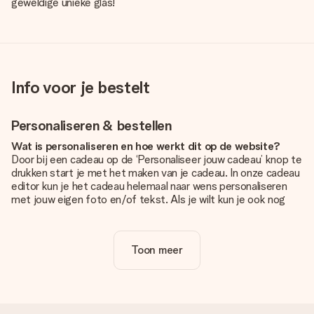
geweldige unieke glas!
Info voor je bestelt
Personaliseren & bestellen
Wat is personaliseren en hoe werkt dit op de website?
Door bij een cadeau op de ‘Personaliseer jouw cadeau’ knop te
drukken start je met het maken van je cadeau. In onze cadeau
editor kun je het cadeau helemaal naar wens personaliseren
met jouw eigen foto en/of tekst. Als je wilt kun je ook nog
kiezen voor een tof design om je unieke cadeau helemaal af
te maken.
Toon meer
Is personalisatie in de prijs inbegrepen?
De prijs die op de website wordt getoond is inclusief de
personalisatie van jouw cadeau. Wel zo duidelijk!
Hoe weet ik of mijn foto van de juiste kwaliteit is?