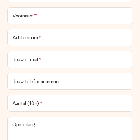
Wordt de factuur met de bestelling meegestuurd?
Er wordt geen factuur meegestuurd bij je bestelling. Je
ontvangt deze bij de bevestiging van de verzending en je kunt
Voornaam
deze ook altijd terugvinden in jouw MySurprise. Je kunt dus
gerust het cadeau gelijk bij de ontvanger laten afleveren, zo is
het echt een verrassing!
Achternaam
Jouw e-mail
Jouw telefoonnummer
Aantal (10+)
Opmerking