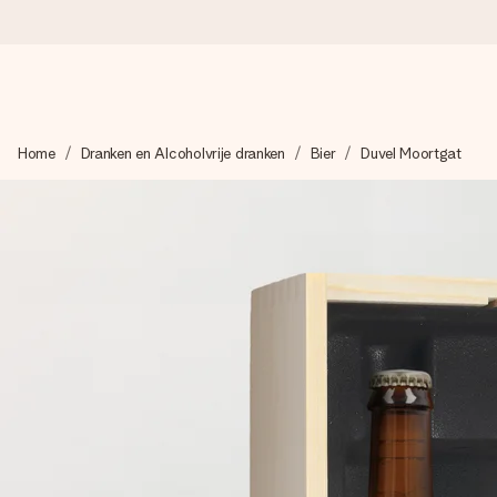
Voor 16:00 besteld, vandaag verzonden
Home
Dranken en Alcoholvrije dranken
Bier
Duvel Moortgat
We maken jouw cadeau met zorg en zorgen dat het razendsnel 
4,8 (gebaseerd op +8.000 reviews)
Onze cadeaus worden gewaardeerd. Klanten beoordelen ons 
Gratis wenskaartje
Je maakt in een paar stappen iets unieks – met haar naam, ju