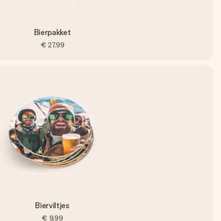
Bierpakket
€ 27,99
Bierviltjes
€ 9,99