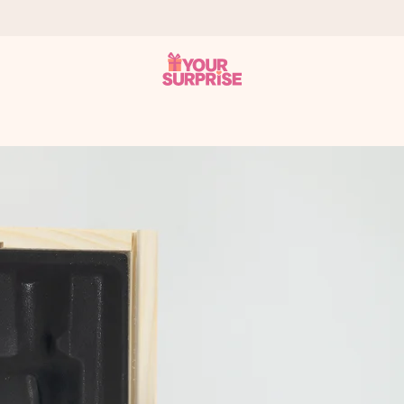
onderweg is - zodat jij kunt geven op precies het juiste moment,
met een 4,7 op Google Reviews
llie foto of een boodschap die raakt. Zonder gedoe, maar met alle