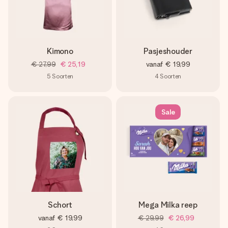
Kimono
Pasjeshouder
€ 27,99
€ 25,19
vanaf
€ 19,99
5
Soorten
4
Soorten
Sale
Schort
Mega Milka reep
vanaf
€ 19,99
€ 29,99
€ 26,99