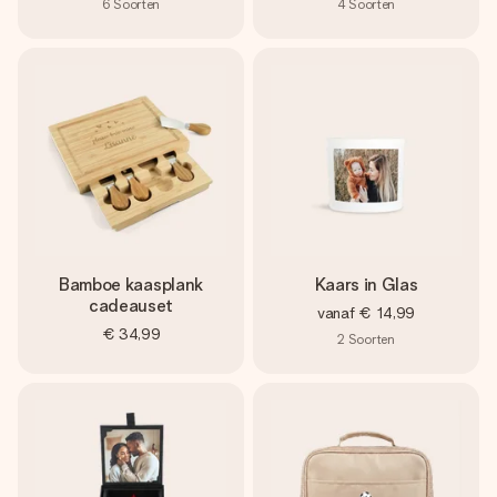
6
Soorten
4
Soorten
Bamboe kaasplank
Kaars in Glas
cadeauset
vanaf
€ 14,99
€ 34,99
2
Soorten