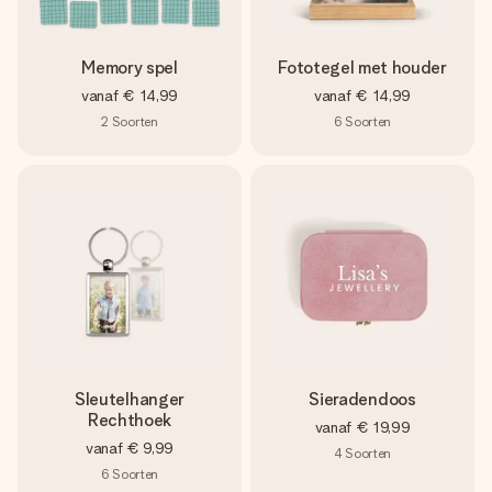
Memory spel
Fototegel met houder
vanaf
€ 14,99
vanaf
€ 14,99
2
Soorten
6
Soorten
Sleutelhanger
Sieradendoos
Rechthoek
vanaf
€ 19,99
vanaf
€ 9,99
4
Soorten
6
Soorten