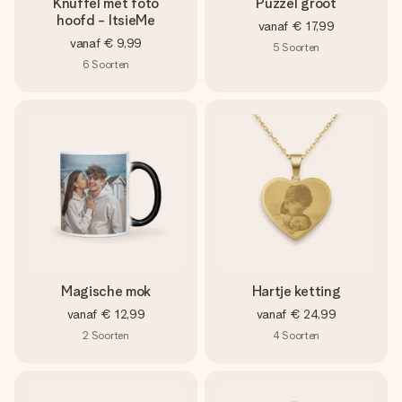
Knuffel met foto
Puzzel groot
hoofd - ItsieMe
vanaf
€ 17,99
vanaf
€ 9,99
5
Soorten
6
Soorten
Magische mok
Hartje ketting
vanaf
€ 12,99
vanaf
€ 24,99
2
Soorten
4
Soorten