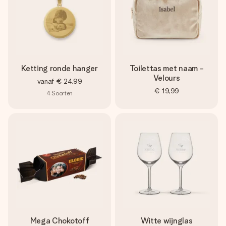
Ketting ronde hanger
Toilettas met naam -
Velours
vanaf
€ 24,99
€ 19,99
4
Soorten
Mega Chokotoff
Witte wijnglas