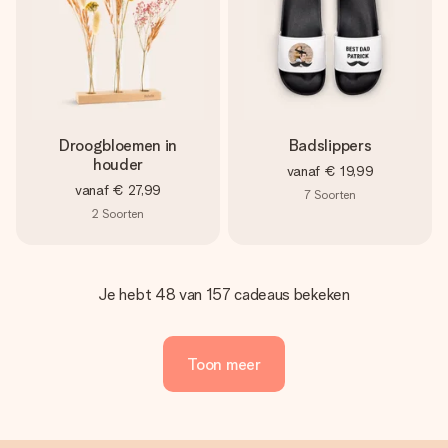
Droogbloemen in
Badslippers
houder
vanaf
€ 19,99
vanaf
€ 27,99
7
Soorten
2
Soorten
Je hebt 48 van 157 cadeaus bekeken
Toon meer