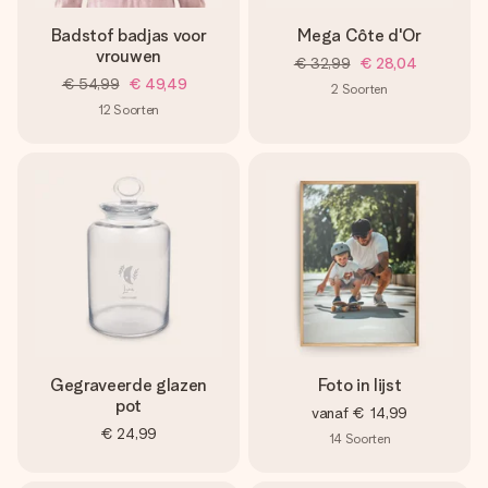
Badstof badjas voor
Mega Côte d'Or
vrouwen
€ 32,99
€ 28,04
€ 54,99
€ 49,49
2
Soorten
12
Soorten
Gegraveerde glazen
Foto in lijst
pot
vanaf
€ 14,99
€ 24,99
14
Soorten