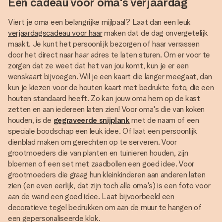
Een cadeau voor oma's verjaardag
Viert je oma een belangrijke mijlpaal? Laat dan een leuk
verjaardagscadeau voor haar
maken dat de dag onvergetelijk
maakt. Je kunt het persoonlijk bezorgen of haar verrassen
door het direct naar haar adres te laten sturen. Om er voor te
zorgen dat ze weet dat het van jou komt, kun je er een
wenskaart bijvoegen. Wil je een kaart die langer meegaat, dan
kun je kiezen voor de houten kaart met bedrukte foto, die een
houten standaard heeft. Zo kan jouw oma hem op de kast
zetten en aan iedereen laten zien! Voor oma's die van koken
houden, is de
gegraveerde snijplank
met de naam of een
speciale boodschap een leuk idee. Of laat een persoonlijk
dienblad maken om gerechten op te serveren. Voor
grootmoeders die van planten en tuinieren houden, zijn
bloemen of een set met zaadbollen een goed idee. Voor
grootmoeders die graag hun kleinkinderen aan anderen laten
zien (en even eerlijk, dat zijn toch alle oma's) is een foto voor
aan de wand een goed idee. Laat bijvoorbeeld een
decoratieve tegel bedrukken om aan de muur te hangen of
een gepersonaliseerde klok.