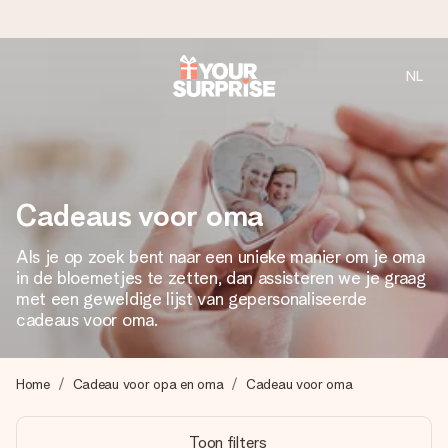
NL
Voor 16:00 besteld, vandaag verzonden
We maken jouw cadeau met zorg en zorgen dat het
razendsnel onderweg is - zodat jij kunt geven op precies
het juiste moment, wanneer het het meeste betekent.
Cadeaus voor oma
Als je op zoek bent naar een unieke manier om je oma
4,8 (gebaseerd op +8.000 reviews)
in de bloemetjes te zetten, dan assisteren we je graag
Onze cadeaus worden gewaardeerd. Klanten beoordelen
met een geweldige lijst van gepersonaliseerde
ons met een 4,7 op Google Reviews
cadeaus voor oma.
Home
Cadeau voor opa en oma
Cadeau voor oma
Gratis wenskaartje
Je maakt in een paar stappen iets unieks – met haar naam,
Toon filters