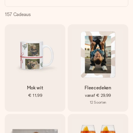
jullie foto of een boodschap die raakt. Zonder gedoe, maar
met alle aandacht voor het moment.
157
Cadeaus
Mok wit
Fleecedeken
€ 11,99
vanaf
€ 29,99
12
Soorten