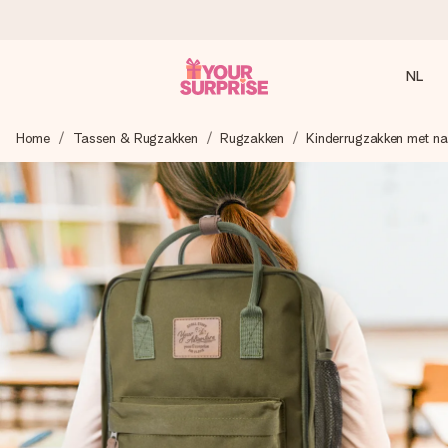
NL
Voor 16:00 besteld, vandaag verzonden
Home
Tassen & Rugzakken
Rugzakken
Kinderrugzakken met n
We maken jouw cadeau met zorg en zorgen dat het
razendsnel onderweg is - zodat jij kunt geven op precies
het juiste moment, wanneer het het meeste betekent.
4,8 (gebaseerd op +8.000 reviews)
Onze cadeaus worden gewaardeerd. Klanten beoordelen
ons met een 4,7 op Google Reviews
Gratis wenskaartje
Je maakt in een paar stappen iets unieks – met haar naam,