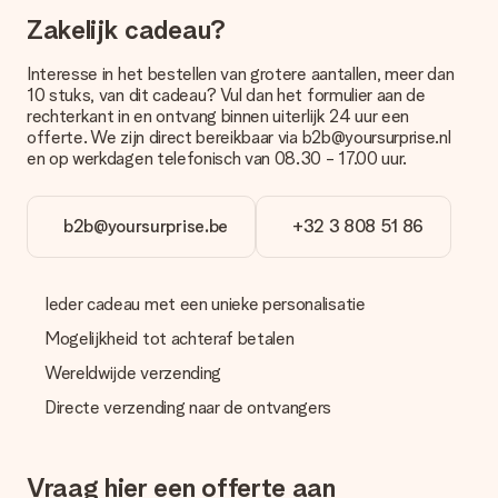
Zakelijk cadeau?
Betalen
Hoe kan ik mijn bestelling betalen?
Interesse in het bestellen van grotere aantallen, meer dan
Wij bieden de volgende betaalmethodes aan: iDeal, Paypal,
10 stuks, van dit cadeau? Vul dan het formulier aan de
creditcard of handmatige overboeking. Hou bij handmatige
rechterkant in en ontvang binnen uiterlijk 24 uur een
overboeking wel rekening met 3 dagen extra levertijd van je
offerte. We zijn direct bereikbaar via b2b@yoursurprise.nl
cadeau.
en op werkdagen telefonisch van 08.30 - 17.00 uur.
Cadeau ontvangen
Wat als het cadeau toch niet helemaal naar mijn zin is?
b2b@yoursurprise.be
+32 3 808 51 86
We vinden het erg vervelend als je cadeau niet naar wens is
geleverd. Je kunt hiervoor contact opnemen met onze
klantenservice, zij helpen je graag bij het vinden van een
Ieder cadeau met een unieke personalisatie
passende oplossing.
Mogelijkheid tot achteraf betalen
Wordt de factuur met de bestelling meegestuurd?
Er wordt geen factuur meegestuurd bij je bestelling. Je
Wereldwijde verzending
ontvangt deze bij de bevestiging van de verzending en je kunt
Directe verzending naar de ontvangers
deze ook altijd terugvinden in jouw MySurprise. Je kunt dus
gerust het cadeau gelijk bij de ontvanger laten afleveren, zo is
het echt een verrassing!
Vraag hier een offerte aan