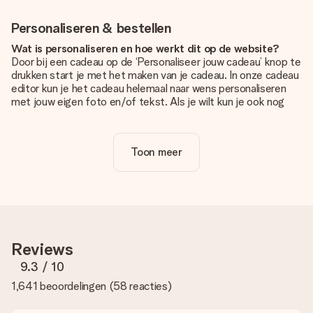
Personaliseren & bestellen
Wat is personaliseren en hoe werkt dit op de website?
Door bij een cadeau op de ‘Personaliseer jouw cadeau’ knop te
drukken start je met het maken van je cadeau. In onze cadeau
editor kun je het cadeau helemaal naar wens personaliseren
met jouw eigen foto en/of tekst. Als je wilt kun je ook nog
kiezen voor een tof design om je unieke cadeau helemaal af
te maken.
Toon meer
Is personalisatie in de prijs inbegrepen?
De prijs die op de website wordt getoond is inclusief de
personalisatie van jouw cadeau. Wel zo duidelijk!
Hoe weet ik of mijn foto van de juiste kwaliteit is?
We willen er zeker van zijn dat je helemaal blij bent met je
cadeau. Daarom is het belangrijk om foto's van hoge kwaliteit
Reviews
te gebruiken. Als je niet zeker bent over de kwaliteit van je
foto, neem dan contact op met onze klantenservice en stuur
9.3
/ 10
je foto mee met het cadeau dat je wilt bestellen. Zij kunnen
1,641 beoordelingen
(
58 reacties
)
de kwaliteit dan voor je controleren!