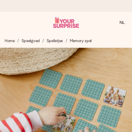
NL
Voor 16:00 besteld, vandaag verzonden
Home
Speelgoed
Spelletjes
Memory spel
We maken jouw cadeau met zorg en zorgen dat het
razendsnel onderweg is - zodat jij kunt geven op precies
het juiste moment, wanneer het het meeste betekent.
4,8 (gebaseerd op +8.000 reviews)
Onze cadeaus worden gewaardeerd. Klanten beoordelen
ons met een 4,7 op Google Reviews
Gratis wenskaartje
Je maakt in een paar stappen iets unieks – met haar naam,