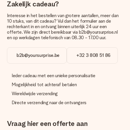
Zakelijk cadeau?
Hoe kan ik mijn bestelling betalen?
Wij bieden de volgende betaalmethodes aan: iDeal, Paypal,
Interesse in het bestellen van grotere aantallen, meer dan
creditcard of handmatige overboeking. Hou bij handmatige
10 stuks, van dit cadeau? Vul dan het formulier aan de
overboeking wel rekening met 3 dagen extra levertijd van je
rechterkant in en ontvang binnen uiterlijk 24 uur een
cadeau.
offerte. We zijn direct bereikbaar via b2b@yoursurprise.nl
en op werkdagen telefonisch van 08.30 - 17.00 uur.
Cadeau ontvangen
Wat als het cadeau toch niet helemaal naar mijn zin is?
We vinden het erg vervelend als je cadeau niet naar wens is
b2b@yoursurprise.be
+32 3 808 51 86
geleverd. Je kunt hiervoor contact opnemen met onze
klantenservice, zij helpen je graag bij het vinden van een
passende oplossing.
Ieder cadeau met een unieke personalisatie
Wordt de factuur met de bestelling meegestuurd?
Mogelijkheid tot achteraf betalen
Er wordt geen factuur meegestuurd bij je bestelling. Je
ontvangt deze bij de bevestiging van de verzending en je kunt
Wereldwijde verzending
deze ook altijd terugvinden in jouw MySurprise. Je kunt dus
Directe verzending naar de ontvangers
gerust het cadeau gelijk bij de ontvanger laten afleveren, zo is
het echt een verrassing!
Vraag hier een offerte aan