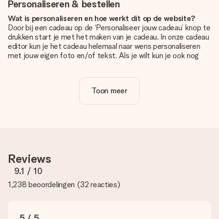
Personaliseren & bestellen
Wat is personaliseren en hoe werkt dit op de website?
Door bij een cadeau op de ‘Personaliseer jouw cadeau’ knop te
drukken start je met het maken van je cadeau. In onze cadeau
editor kun je het cadeau helemaal naar wens personaliseren
met jouw eigen foto en/of tekst. Als je wilt kun je ook nog
kiezen voor een tof design om je unieke cadeau helemaal af
te maken.
Toon meer
Is personalisatie in de prijs inbegrepen?
De prijs die op de website wordt getoond is inclusief de
personalisatie van jouw cadeau. Wel zo duidelijk!
Hoe weet ik of mijn foto van de juiste kwaliteit is?
We willen er zeker van zijn dat je helemaal blij bent met je
cadeau. Daarom is het belangrijk om foto's van hoge kwaliteit
Reviews
te gebruiken. Als je niet zeker bent over de kwaliteit van je
foto, neem dan contact op met onze klantenservice en stuur
9.1
/ 10
je foto mee met het cadeau dat je wilt bestellen. Zij kunnen
1,238 beoordelingen
(
32 reacties
)
de kwaliteit dan voor je controleren!
Welke formaten kan ik uploaden?
Je kan gebruik maken van JPG en PNG bestanden om te
5 / 5