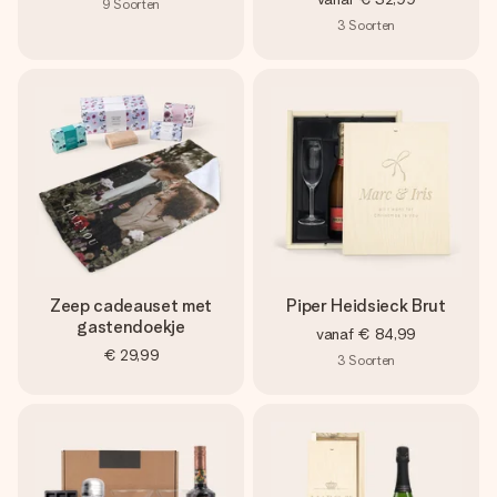
9
Soorten
3
Soorten
Zeep cadeauset met
Piper Heidsieck Brut
gastendoekje
vanaf
€ 84,99
€ 29,99
3
Soorten