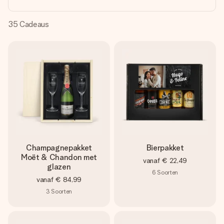
jullie foto of een boodschap die raakt. Zonder gedoe, maar
met alle aandacht voor het moment.
35
Cadeaus
Champagnepakket
Bierpakket
Moët & Chandon met
vanaf
€ 22,49
glazen
6
Soorten
vanaf
€ 84,99
3
Soorten