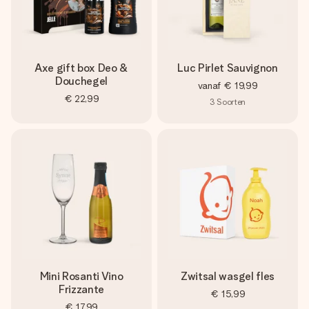
Axe gift box Deo &
Luc Pirlet Sauvignon
Douchegel
vanaf
€ 19,99
€ 22,99
3
Soorten
Mini Rosanti Vino
Zwitsal wasgel fles
Frizzante
€ 15,99
€ 17,99