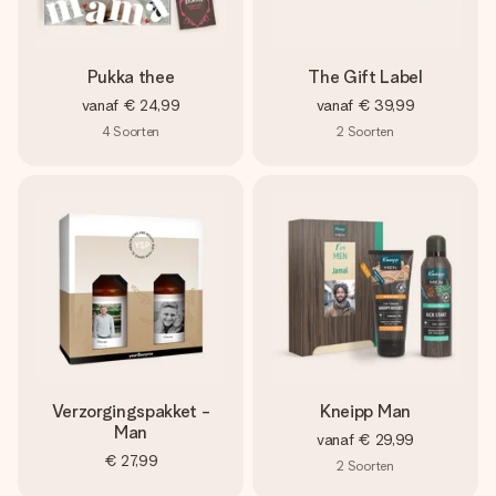
Pukka thee
The Gift Label
vanaf
€ 24,99
vanaf
€ 39,99
4
Soorten
2
Soorten
Verzorgingspakket -
Kneipp Man
Man
vanaf
€ 29,99
€ 27,99
2
Soorten