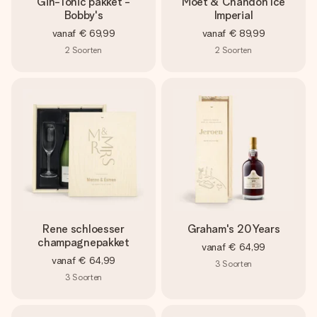
Gin-Tonic pakket -
Moët & Chandon Ice
Bobby's
Imperial
vanaf
€ 69,99
vanaf
€ 89,99
2
Soorten
2
Soorten
Rene schloesser
Graham's 20 Years
champagnepakket
vanaf
€ 64,99
vanaf
€ 64,99
3
Soorten
3
Soorten