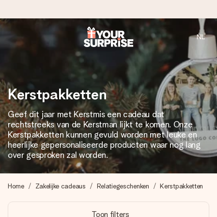
NL
Voor 16:00 besteld, vandaag verzonden
We maken jouw cadeau met zorg en zorgen dat het
razendsnel onderweg is - zodat jij kunt geven op precies
het juiste moment, wanneer het het meeste betekent.
Kerstpakketten
Geef dit jaar met Kerstmis een cadeau dat
rechtstreeks van de Kerstman lijkt te komen. Onze
4,8 (gebaseerd op +8.000 reviews)
Kerstpakketten kunnen gevuld worden met leuke en
Onze cadeaus worden gewaardeerd. Klanten beoordelen
heerlijke gepersonaliseerde producten waar nog lang
ons met een 4,7 op Google Reviews
over gesproken zal worden.
Home
Zakelijke cadeaus
Relatiegeschenken
Kerstpakketten
Gratis wenskaartje
Je maakt in een paar stappen iets unieks – met haar naam,
Toon filters