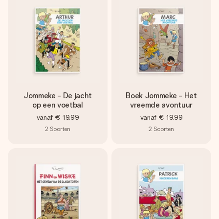
Jommeke - De jacht
Boek Jommeke - Het
op een voetbal
vreemde avontuur
vanaf
€ 19,99
vanaf
€ 19,99
2
Soorten
2
Soorten