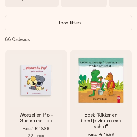
jullie foto of een boodschap die raakt. Zonder gedoe, maar
met alle aandacht voor het moment.
Toon filters
86
Cadeaus
Woezel en Pip -
Boek "Kikker en
Spelen met jou
beertje vinden een
schat"
vanaf
€ 19,99
vanaf
€ 19,99
2
Soorten