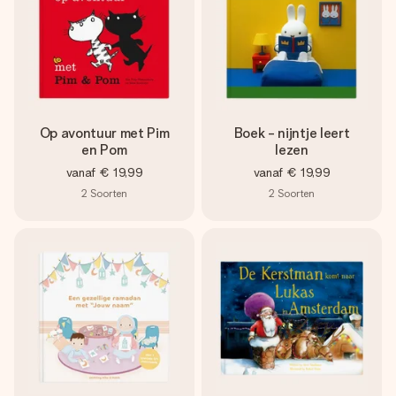
Op avontuur met Pim
Boek - nijntje leert
en Pom
lezen
vanaf
€ 19,99
vanaf
€ 19,99
2
Soorten
2
Soorten