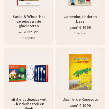
Suske & Wiske, het
Jommeke, kinderen
geheim van de
baas
gladiatoren
vanaf
€ 19,99
vanaf
€ 19,99
2
Soorten
2
Soorten
nijntje cadeaupakket
Daan in de Raceauto
- Kinderbestek en
vanaf
€ 19,99
Boek