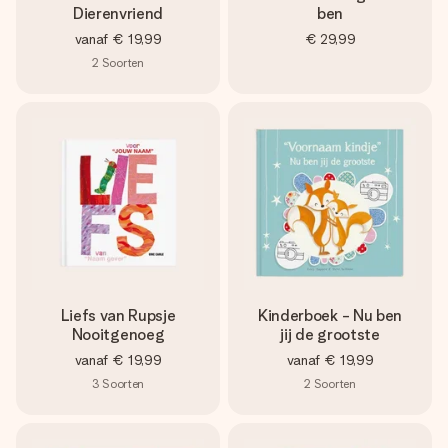
Dierenvriend
ben
vanaf
€ 19,99
€ 29,99
2
Soorten
Liefs van Rupsje
Kinderboek - Nu ben
Nooitgenoeg
jij de grootste
vanaf
€ 19,99
vanaf
€ 19,99
3
Soorten
2
Soorten