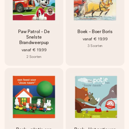
Paw Patrol - De
Boek - Boer Boris
Snelste
vanaf
€ 19,99
Brandweerpup
3
Soorten
vanaf
€ 19,99
2
Soorten