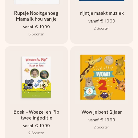
Rupsje Nooitgenoeg
nijntje maakt muziek
Mama ik hou van je
vanaf
€ 19,99
vanaf
€ 19,99
2
Soorten
3
Soorten
Boek - Woezel en Pip
Wow je bent 2 jaar
tweelingeditie
vanaf
€ 19,99
vanaf
€ 19,99
2
Soorten
2
Soorten