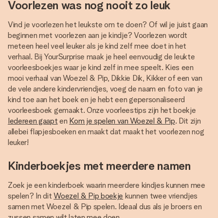
Voorlezen was nog nooit zo leuk
Vind je voorlezen het leukste om te doen? Of wil je juist gaan
beginnen met voorlezen aan je kindje? Voorlezen wordt
meteen heel veel leuker als je kind zelf mee doet in het
verhaal. Bij YourSurprise maak je heel eenvoudig de leukte
voorleesboekjes waar je kind zelf in mee speelt. Kies een
mooi verhaal van Woezel & Pip, Dikkie Dik, Kikker of een van
de vele andere kindervriendjes, voeg de naam en foto van je
kind toe aan het boek en je hebt een gepersonaliseerd
voorleesboek gemaakt. Onze voorleestips zijn het boekje
Iedereen gaapt
en
Kom je spelen van Woezel & Pip
. Dit zijn
allebei flapjesboeken en maakt dat maakt het voorlezen nog
leuker!
Kinderboekjes met meerdere namen
Zoek je een kinderboek waarin meerdere kindjes kunnen mee
spelen? In dit
Woezel & Pip boekje
kunnen twee vriendjes
samen met Woezel & Pip spelen. Ideaal dus als je broers en
zussen samen wilt laten mee doen.