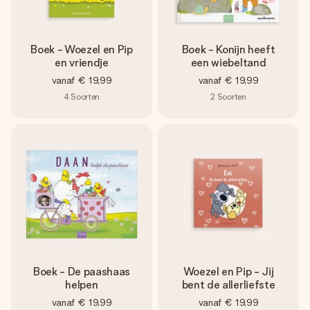
Boek - Woezel en Pip
Boek - Konijn heeft
en vriendje
een wiebeltand
vanaf
€ 19,99
vanaf
€ 19,99
4
Soorten
2
Soorten
Boek - De paashaas
Woezel en Pip - Jij
helpen
bent de allerliefste
vanaf
€ 19,99
vanaf
€ 19,99