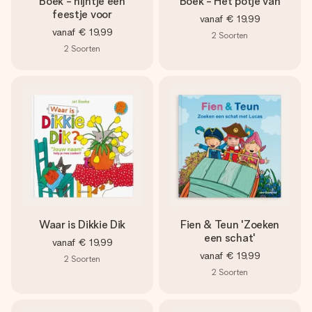
Boek - nijntje een
Boek - Het potje van
feestje voor
vanaf
€ 19,99
vanaf
€ 19,99
2
Soorten
2
Soorten
Waar is Dikkie Dik
Fien & Teun 'Zoeken
een schat'
vanaf
€ 19,99
vanaf
€ 19,99
2
Soorten
2
Soorten