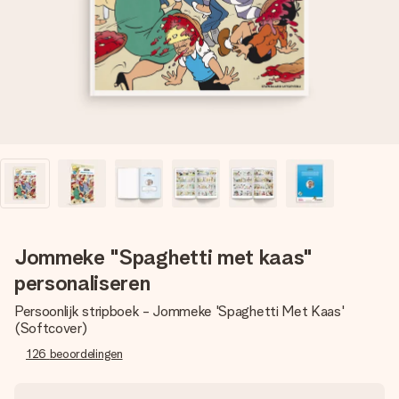
jullie foto of een boodschap die raakt. Zonder gedoe, maar
met alle aandacht voor het moment.
Jommeke "Spaghetti met kaas"
personaliseren
Persoonlijk stripboek - Jommeke 'Spaghetti Met Kaas'
(Softcover)
126
beoordelingen