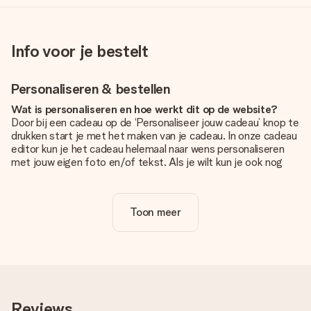
Info voor je bestelt
Personaliseren & bestellen
Wat is personaliseren en hoe werkt dit op de website?
Door bij een cadeau op de ‘Personaliseer jouw cadeau’ knop te
drukken start je met het maken van je cadeau. In onze cadeau
editor kun je het cadeau helemaal naar wens personaliseren
met jouw eigen foto en/of tekst. Als je wilt kun je ook nog
kiezen voor een tof design om je unieke cadeau helemaal af
te maken.
Toon meer
Is personalisatie in de prijs inbegrepen?
De prijs die op de website wordt getoond is inclusief de
personalisatie van jouw cadeau. Wel zo duidelijk!
Hoe weet ik of mijn foto van de juiste kwaliteit is?
We willen er zeker van zijn dat je helemaal blij bent met je
cadeau. Daarom is het belangrijk om foto's van hoge kwaliteit
Reviews
te gebruiken. Als je niet zeker bent over de kwaliteit van je