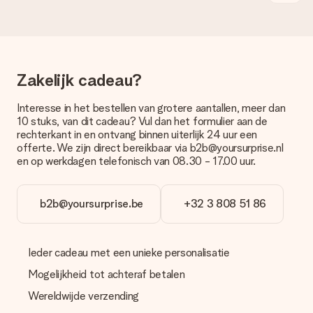
bestellen wordt verstuurd als pakketpost of als
brievenbuspakje. Wil je weten of je een pakketje of
brievenbus stuk mag verwachten, neem dan even contact op
met onze klantenservice.
Zakelijk cadeau?
Betalen
Hoe kan ik mijn bestelling betalen?
Interesse in het bestellen van grotere aantallen, meer dan
Wij bieden de volgende betaalmethodes aan: iDeal, Paypal,
10 stuks, van dit cadeau? Vul dan het formulier aan de
creditcard of handmatige overboeking. Hou bij handmatige
rechterkant in en ontvang binnen uiterlijk 24 uur een
overboeking wel rekening met 3 dagen extra levertijd van je
offerte. We zijn direct bereikbaar via b2b@yoursurprise.nl
cadeau.
en op werkdagen telefonisch van 08.30 - 17.00 uur.
Cadeau ontvangen
Wat als het cadeau toch niet helemaal naar mijn zin is?
b2b@yoursurprise.be
+32 3 808 51 86
We vinden het erg vervelend als je cadeau niet naar wens is
geleverd. Je kunt hiervoor contact opnemen met onze
klantenservice, zij helpen je graag bij het vinden van een
Ieder cadeau met een unieke personalisatie
passende oplossing.
Mogelijkheid tot achteraf betalen
Wordt de factuur met de bestelling meegestuurd?
Er wordt geen factuur meegestuurd bij je bestelling. Je
Wereldwijde verzending
ontvangt deze bij de bevestiging van de verzending en je kunt