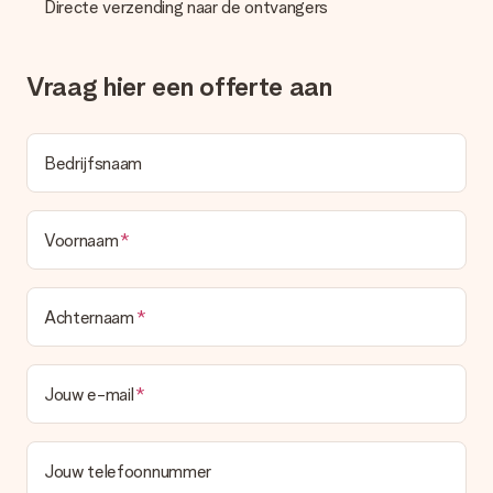
Directe verzending naar de ontvangers
deze ook altijd terugvinden in jouw MySurprise. Je kunt dus
gerust het cadeau gelijk bij de ontvanger laten afleveren, zo is
het echt een verrassing!
Vraag hier een offerte aan
Bedrijfsnaam
Voornaam
Achternaam
Jouw e-mail
Jouw telefoonnummer