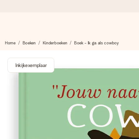
Voor 16:00 besteld, vandaag verzonden
Home
Boeken
Kinderboeken
Boek - Ik ga als cowboy
We maken jouw cadeau met zorg en zorgen dat het razendsnel 
Inkijkexemplaar
4,8 (gebaseerd op +8.000 reviews)
Onze cadeaus worden gewaardeerd. Klanten beoordelen ons 
Gratis wenskaartje
Je maakt in een paar stappen iets unieks – met haar naam, ju