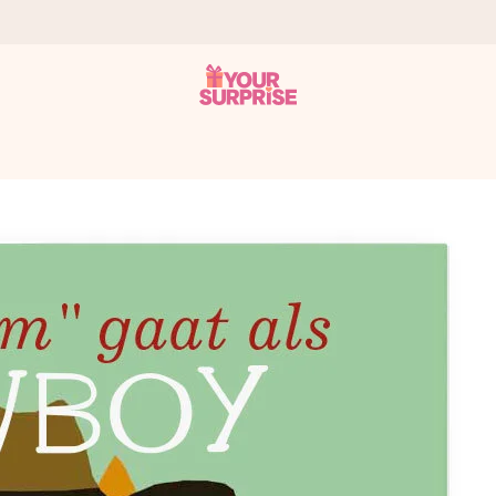
onderweg is - zodat jij kunt geven op precies het juiste moment,
met een 4,7 op Google Reviews
llie foto of een boodschap die raakt. Zonder gedoe, maar met alle