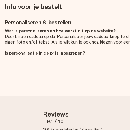
Info voor je bestelt
Personaliseren & bestellen
Wat is personaliseren en hoe werkt dit op de website?
Door bij een cadeau op de ‘Personaliseer jouw cadeau’ knop te d
eigen foto en/of tekst. Als je wilt kun je ook nog kiezen voor e
Is personalisatie in de prijs inbegrepen?
De prijs die op de website wordt getoond is inclusief de personali
Hoe weet ik of mijn foto van de juiste kwaliteit is?
We willen er zeker van zijn dat je helemaal blij bent met je cadea
contact op met onze klantenservice en stuur je foto mee met het 
Welke formaten kan ik uploaden?
Je kan gebruik maken van JPG en PNG bestanden om te uploaden i
dan even contact op met onze klantenservice, zij helpen je graa
Reviews
Wat als de kleur of optie die ik wil niet beschikbaar is?
Ben je op zoek naar een specifiek cadeau of een cadeau in een b
9.1
/ 10
101 beoordelingen
(
7 reacties
)