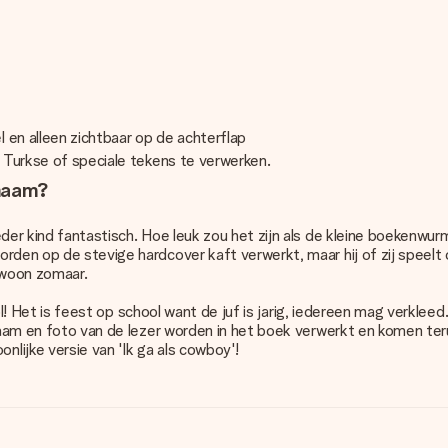
 en alleen zichtbaar op de achterflap
, Turkse of speciale tekens te verwerken.
 naam?
er kind fantastisch. Hoe leuk zou het zijn als de kleine boekenwurm 
rden op de stevige hardcover kaft verwerkt, maar hij of zij speelt 
ewoon zomaar.
drol! Het is feest op school want de juf is jarig, iedereen mag verklee
naam en foto van de lezer worden in het boek verwerkt en komen terug
lijke versie van 'Ik ga als cowboy'!