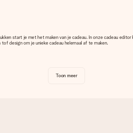
rukken start je met het maken van je cadeau. In onze cadeau editor
en tof design om je unieke cadeau helemaal af te maken.
satie van jouw cadeau. Wel zo duidelijk!
Toon meer
u. Daarom is het belangrijk om foto's van hoge kwaliteit te gebruiken
cadeau dat je wilt bestellen. Zij kunnen de kwaliteit dan voor je co
n onze editor. Is dit te technisch of heb je een afbeelding van e
g zodat je alsnog jouw cadeau kunt maken!
epaalde kleur, maar je ziet die niet op de website staan? Neem dan 