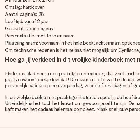
Omslag: hardcover
Aantal pagina’s: 28
Leeftijd: vanaf 2 jaar
Geslacht: voor jongens
Personalisatie: met foto en naam
Plaatsing naam: voornaam in het hele boek, achternaam optioneel
Om technische redenen is het helaas niet mogelijk om Cyrillische
Hoe ga jij verkleed in dit vrolijke kinderboek met
Eindeloos bladeren in een prachtig prentenboek, dat vindt toch ied
ga als cowboy' boekje kan dat! De naam en foto van het kindje wo
persoonlijk cadeau op een verjaardag, voor de feestdagen of g
In dit vrolijke boekje met prachtige illustraties speel jij de hoof
Uiteindelijk is het toch het leukst om gewoon jezelf te zijn. De 
kaft maken het cadeau helemaal compleet. Maak snel jouw persoon