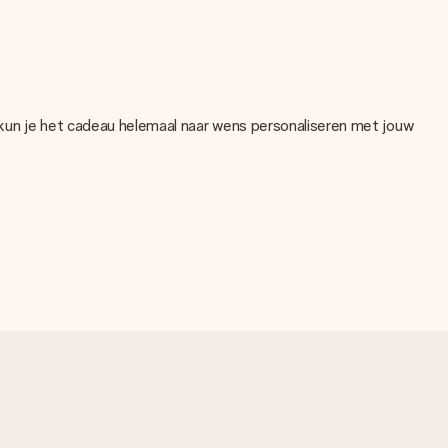
 kun je het cadeau helemaal naar wens personaliseren met jouw
. Als je niet zeker bent over de kwaliteit van je foto, neem dan
ntroleren!
en ander bestandstype die je graag zou willen gebruiken? Neem
even contact op met onze klantenservice, zij helpen je graag!