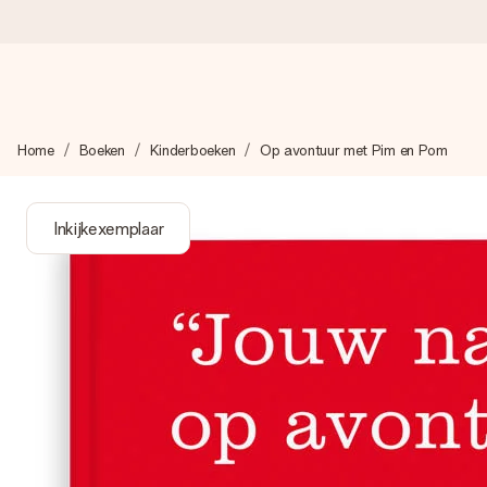
Voor 16:00 besteld, vandaag verzonden
Home
Boeken
Kinderboeken
Op avontuur met Pim en Pom
We maken jouw cadeau met zorg en zorgen dat het razendsnel 
Inkijkexemplaar
4,8 (gebaseerd op +8.000 reviews)
Onze cadeaus worden gewaardeerd. Klanten beoordelen ons 
Gratis wenskaartje
Je maakt in een paar stappen iets unieks – met haar naam, ju