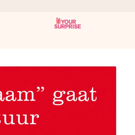
onderweg is - zodat jij kunt geven op precies het juiste moment,
met een 4,7 op Google Reviews
llie foto of een boodschap die raakt. Zonder gedoe, maar met alle