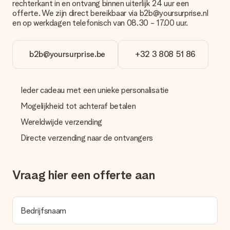
rechterkant in en ontvang binnen uiterlijk 24 uur een
overboeking wel rekening met 3 dagen extra levertijd van je
offerte. We zijn direct bereikbaar via b2b@yoursurprise.nl
cadeau.
en op werkdagen telefonisch van 08.30 - 17.00 uur.
Cadeau ontvangen
Wat als het cadeau toch niet helemaal naar mijn zin is?
b2b@yoursurprise.be
+32 3 808 51 86
We vinden het erg vervelend als je cadeau niet naar wens is
geleverd. Je kunt hiervoor contact opnemen met onze
klantenservice, zij helpen je graag bij het vinden van een
Ieder cadeau met een unieke personalisatie
passende oplossing.
Mogelijkheid tot achteraf betalen
Wordt de factuur met de bestelling meegestuurd?
Er wordt geen factuur meegestuurd bij je bestelling. Je
Wereldwijde verzending
ontvangt deze bij de bevestiging van de verzending en je kunt
Directe verzending naar de ontvangers
deze ook altijd terugvinden in jouw MySurprise. Je kunt dus
gerust het cadeau gelijk bij de ontvanger laten afleveren, zo is
het echt een verrassing!
Vraag hier een offerte aan
Bedrijfsnaam