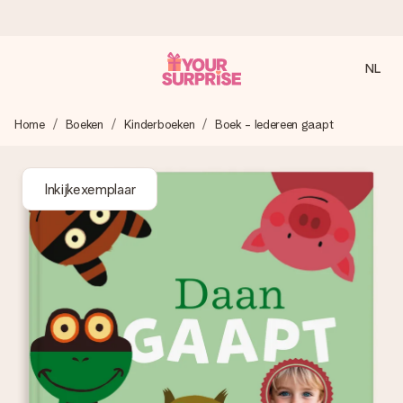
NL
Voor 16:00 besteld, vandaag verzonden
Home
Boeken
Kinderboeken
Boek - Iedereen gaapt
We maken jouw cadeau met zorg en zorgen dat het
razendsnel onderweg is - zodat jij kunt geven op precies
het juiste moment, wanneer het het meeste betekent.
Inkijkexemplaar
4,8 (gebaseerd op +8.000 reviews)
Onze cadeaus worden gewaardeerd. Klanten beoordelen
ons met een 4,7 op Google Reviews
Gratis wenskaartje
Je maakt in een paar stappen iets unieks – met haar naam,