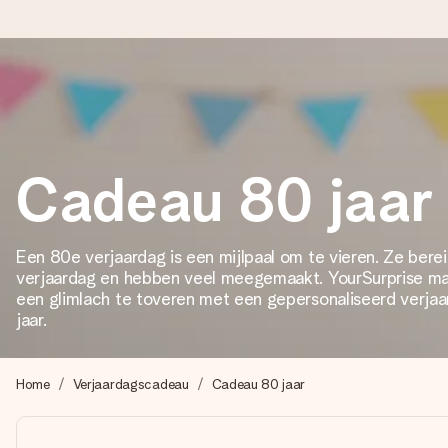
Voor 16:00 besteld, vandaag verzonden
We maken jouw cadeau met zorg en zorgen dat het razendsnel 
Cadeau 80 jaar
4,8 (gebaseerd op +8.000 reviews)
Een 80e verjaardag is een mijlpaal om te vieren. Ze bere
Onze cadeaus worden gewaardeerd. Klanten beoordelen ons 
verjaardag en hebben veel meegemaakt. YourSurprise ma
een glimlach te toveren met een gepersonaliseerd verja
jaar.
Gratis wenskaartje
Je maakt in een paar stappen iets unieks – met haar naam, ju
Home
Verjaardagscadeau
Cadeau 80 jaar