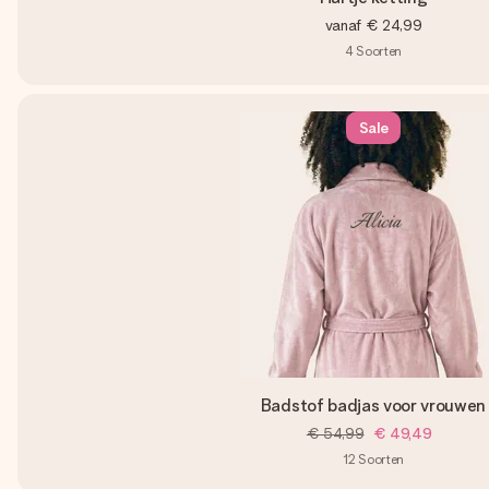
vanaf
€ 24,99
4
Soorten
Sale
Badstof badjas voor vrouwen
€ 54,99
€ 49,49
12
Soorten