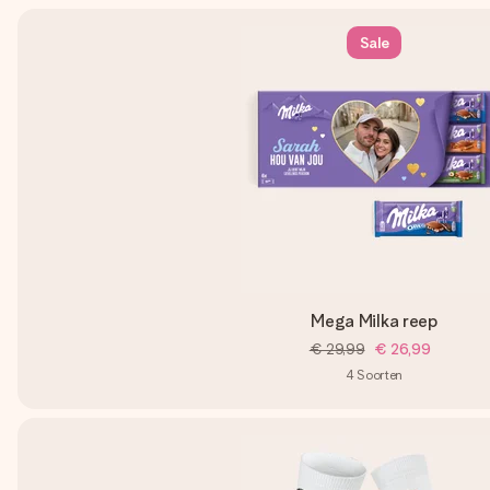
Sale
Mega Milka reep
€ 29,99
€ 26,99
4
Soorten