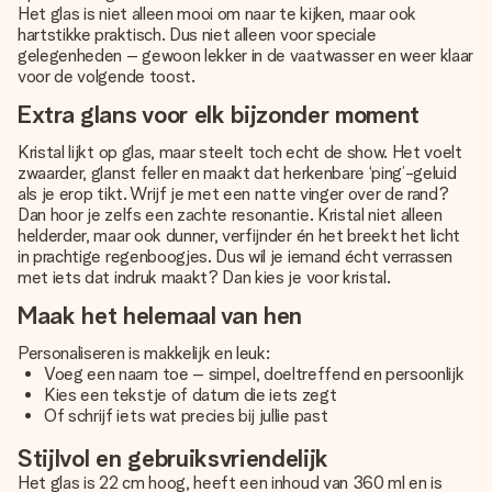
Het glas is niet alleen mooi om naar te kijken, maar ook
hartstikke praktisch. Dus niet alleen voor speciale
gelegenheden – gewoon lekker in de vaatwasser en weer klaar
voor de volgende toost.
Extra glans voor elk bijzonder moment
Kristal lijkt op glas, maar steelt toch echt de show. Het voelt
zwaarder, glanst feller en maakt dat herkenbare ‘ping’-geluid
als je erop tikt. Wrijf je met een natte vinger over de rand?
Dan hoor je zelfs een zachte resonantie. Kristal niet alleen
helderder, maar ook dunner, verfijnder én het breekt het licht
in prachtige regenboogjes. Dus wil je iemand écht verrassen
met iets dat indruk maakt? Dan kies je voor kristal.
Maak het helemaal van hen
Personaliseren is makkelijk en leuk:
Voeg een naam toe – simpel, doeltreffend en persoonlijk
Kies een tekstje of datum die iets zegt
Of schrijf iets wat precies bij jullie past
Stijlvol en gebruiksvriendelijk
Het glas is 22 cm hoog, heeft een inhoud van 360 ml en is