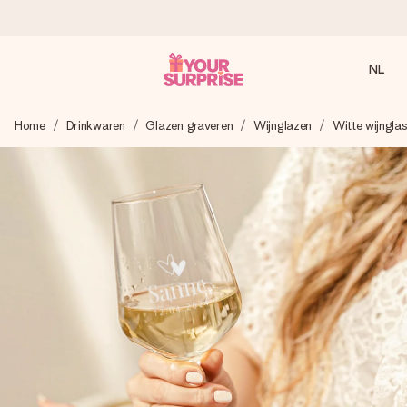
NL
Voor 16:00 besteld, vandaag verzonden
Home
Drinkwaren
Glazen graveren
Wijnglazen
Witte wijngla
We maken jouw cadeau met zorg en zorgen dat het
razendsnel onderweg is - zodat jij kunt geven op precies
het juiste moment, wanneer het het meeste betekent.
4,8 (gebaseerd op +8.000 reviews)
Onze cadeaus worden gewaardeerd. Klanten beoordelen
ons met een 4,7 op Google Reviews
Gratis wenskaartje
Je maakt in een paar stappen iets unieks – met haar naam,