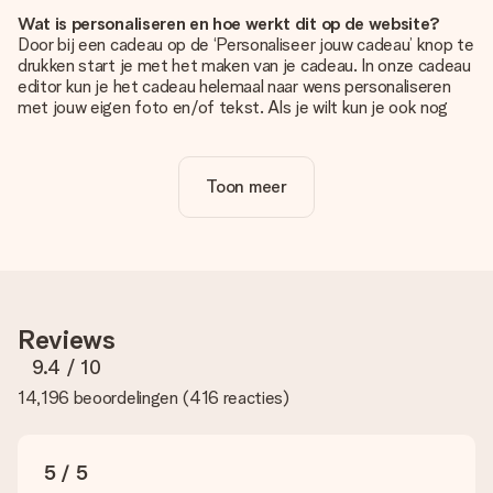
Wat is personaliseren en hoe werkt dit op de website?
Door bij een cadeau op de ‘Personaliseer jouw cadeau’ knop te
drukken start je met het maken van je cadeau. In onze cadeau
editor kun je het cadeau helemaal naar wens personaliseren
met jouw eigen foto en/of tekst. Als je wilt kun je ook nog
kiezen voor een tof design om je unieke cadeau helemaal af
te maken.
Toon meer
Is personalisatie in de prijs inbegrepen?
De prijs die op de website wordt getoond is inclusief de
personalisatie van jouw cadeau. Wel zo duidelijk!
Hoe weet ik of mijn foto van de juiste kwaliteit is?
We willen er zeker van zijn dat je helemaal blij bent met je
cadeau. Daarom is het belangrijk om foto's van hoge kwaliteit
Reviews
te gebruiken. Als je niet zeker bent over de kwaliteit van je
foto, neem dan contact op met onze klantenservice en stuur
9.4
/ 10
je foto mee met het cadeau dat je wilt bestellen. Zij kunnen
14,196 beoordelingen
(
416 reacties
)
de kwaliteit dan voor je controleren!
Welke formaten kan ik uploaden?
Je kan gebruik maken van JPG en PNG bestanden om te
5 / 5
uploaden in onze editor. Is dit te technisch of heb je een