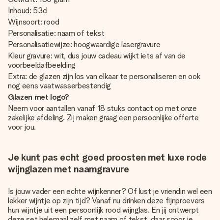
Inhoud: 53cl
Wijnsoort: rood
Personalisatie: naam of tekst
Personalisatiewijze: hoogwaardige lasergravure
Kleur gravure: wit, dus jouw cadeau wijkt iets af van de
voorbeeldafbeelding
Extra: de glazen zijn los van elkaar te personaliseren en ook
nog eens vaatwasserbestendig
Glazen met logo?
Neem voor aantallen vanaf 18 stuks contact op met onze
zakelijke afdeling. Zij maken graag een persoonlijke offerte
voor jou.
Je kunt pas echt goed proosten met luxe rode
wijnglazen met naamgravure
Is jouw vader een echte wijnkenner? Of lust je vriendin wel een
lekker wijntje op zijn tijd? Vanaf nu drinken deze fijnproevers
hun wijntje uit een persoonlijk rood wijnglas. En jij ontwerpt
deze set helemaal zelf met naam of tekst, daar scoor je