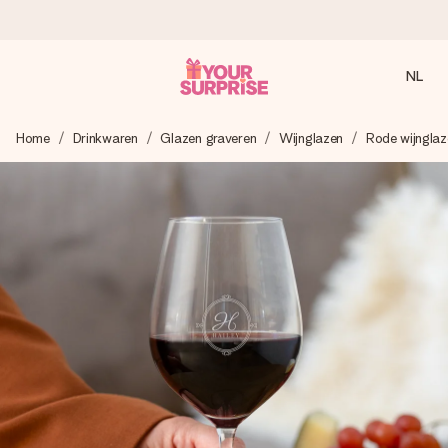
NL
Voor 16:00 besteld, vandaag verzonden
Home
Drinkwaren
Glazen graveren
Wijnglazen
Rode wijnglaz
We maken jouw cadeau met zorg en zorgen dat het
razendsnel onderweg is - zodat jij kunt geven op precies
het juiste moment, wanneer het het meeste betekent.
4,8 (gebaseerd op +8.000 reviews)
Onze cadeaus worden gewaardeerd. Klanten beoordelen
ons met een 4,7 op Google Reviews
Gratis wenskaartje
Je maakt in een paar stappen iets unieks – met haar naam,